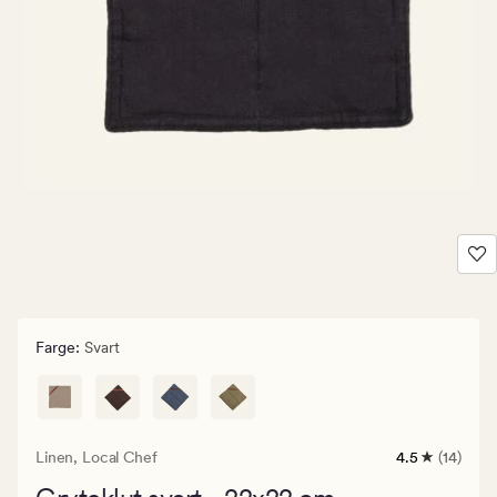
Farge
:
Svart
Linen,
Local Chef
4.5
(14)
14
anmeldelser