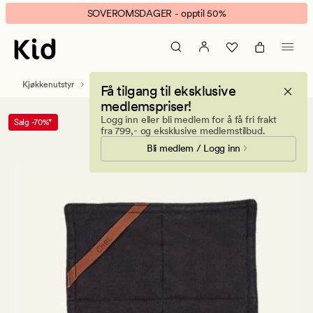
Linen
Animert
SOVEROMSDAGER - opptil 50%
gryteklut
banner.
svart
Klikk
ESCAPE
for
Kjøkkenutstyr
Grytekluter
Få tilgang til eksklusive
å
medlemspriser!
pause.
Logg inn eller bli medlem for å få fri frakt
Salg -70%*
fra 799,- og eksklusive medlemstilbud.
Bli medlem / Logg inn