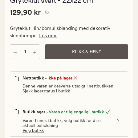
Gryteklut svart - 22x22 cm
med
en
Pris
Pris
129,90 kr
gjennomsnitt
129,90 kr
vurdering
129,90
på
kr.
4.5
Gryteklut i lin/bomullsblanding med dekorativ
Vanlig
skinnhempe.
Les mer
pris
129,90
Antall
KLIKK & HENT
kr
Nettbutikk -
Ikke på lager
Denne varen er desverre utsolgt i nettbutikken.
Sjekk lagerstatus i butikk
Butikklager -
Varen er tilgjengelig i butikk
Varen finnes i butikk, velg butikk for å se
aktuell beholdning
Velg butikk