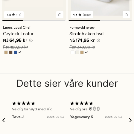
4.5
(14)
4.5
(1810)
14
1810
anmeldelser
anmeldelser
med
med
Linen,
Local Chef
Formsydd jersey
en
en
Gryteklut natur
Stretchlaken hvit
gjennomsnittlig
gjennomsnittlig
Nåværende pris
64,95 kr
Nåværende pris
174,95 kr
64,95 kr
174,95 kr
vurdering
vurdering
Nå
Nå
på
på
Vanlig pris
129,90 kr
Vanlig pris
349,90 kr
Før
129,90 kr
Før
349,90 kr
4.5
4.5
+
1
+
6
Tilgjengelig i flere farger
Tilgjengelig i flere farger
Dette sier våre kunder
Veldig fornøyd med Kid
Veldig bra 🌟👌👌
Gre
Tove J
2026-07-23
Yogeswary K
2026-07-23
An