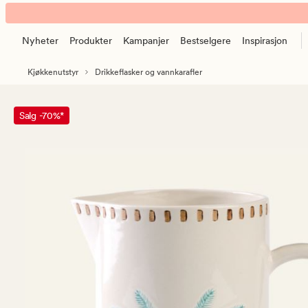
Palm
Animert
krus
banner.
multi
Nyheter
Produkter
Kampanjer
Bestselgere
Inspirasjon
Klikk
ESCAPE
Kjøkkenutstyr
Drikkeflasker og vannkarafler
for
å
pause.
Salg -70%*