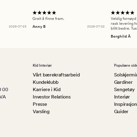
Greit å finne fram.
Veldig fornøyd
rask levering h
2026-07-23
Anny B
2026-07-22
blitt bedre. Tu
Borghild Å
Kid Interiør
Populære sid
Vårt bærekraftsarbeid
Solskjermi
Kundeklubb
Gardiner
0 00
Karriere i Kid
Sengetøy
MVA
Investor Relations
Interiør
Presse
Inspirasjon
Varsling
Guider