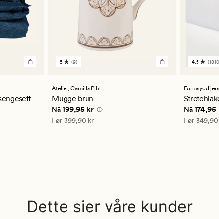
5
(9)
4.5
(1810
9
1810
anmeldelser
anmelde
med
med
en
en
Atelier,
Camilla Pihl
Formsydd jer
gjennomsnittlig
gjennom
sengesett
Mugge brun
Stretchlak
vurdering
vurderi
Nåværende pris
199,95 kr
Nåværend
199,95 kr
174,95 
Nå
Nå
på
på
5 kr
5
4.5
Vanlig pris
399,90 kr
Vanlig pris
Før
399,90 kr
Før
349,90
Dette sier våre kunder