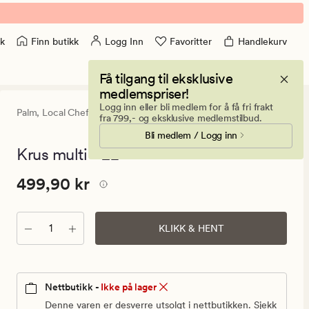
Finn butikk
Logg Inn
Favoritter
Handlekurv
k
Få tilgang til eksklusive
medlemspriser!
Logg inn eller bli medlem for å få fri frakt
Palm,
Local Chef
0
(0)
0
fra 799,- og eksklusive medlemstilbud.
anmeldels
Bli medlem / Logg inn
med
en
Krus multi - 2L
gjennomsni
vurdering
Pris
Pris
499,90 kr
499,90 kr
på
0
499,90
kr.
Antall
Vanlig
KLIKK & HENT
pris
499,90
kr
Nettbutikk -
Ikke på lager
Denne varen er desverre utsolgt i nettbutikken. Sjekk