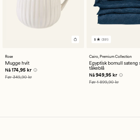
5
(351)
351
anmeldelser
med
en
Rose
Cairo,
Premium Collection
gjennomsnittlig
Mugge hvit
Egyptisk bomull sateng 
vurdering
tåkeblå
Nåværende pris
174,95 kr
174,95 kr
Nå
på
Nåværende pris
949,9
949,95 kr
Nå
5
Vanlig pris
349,90 kr
Før
349,90 kr
Vanlig pris
1 899,90 kr
Før
1 899,90 kr