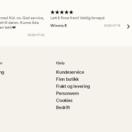
 med Kid. no. God service,
Lett å finne frem! Veldig fornøyd
Pas
elt til døren. Kunne ikke
Winnie E
2026-07-18
Ah
sen takk❤️
2026-07-22
er
Hjelp
ng
Kundeservice
Finn butikk
Frakt og levering
Personvern
Cookies
Bedrift