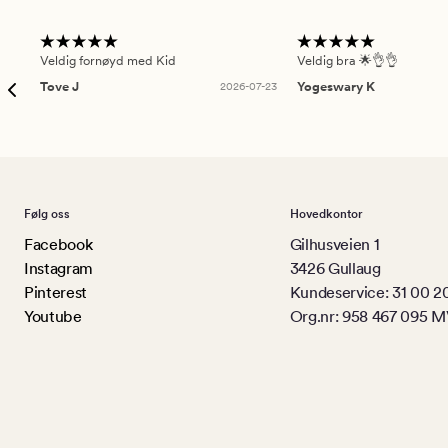
Veldig fornøyd med Kid
Veldig bra 🌟👌👌
Tove J
2026-07-23
Yogeswary K
Følg oss
Hovedkontor
Facebook
Gilhusveien 1
Instagram
3426 Gullaug
Pinterest
Kundeservice: 31 00 2
Youtube
Org.nr: 958 467 095 