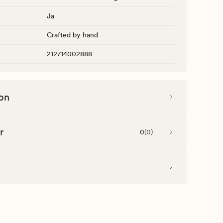
Ja
Crafted by hand
212714002888
on
r
0
(
0
)