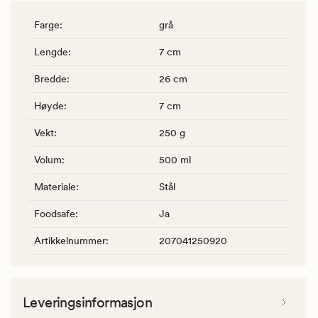
Farge
:
grå
Lengde
:
7 cm
Bredde
:
26 cm
Høyde
:
7 cm
Vekt
:
250 g
Volum
:
500 ml
Materiale
:
Stål
Foodsafe
:
Ja
Artikkelnummer
:
207041250920
Leveringsinformasjon