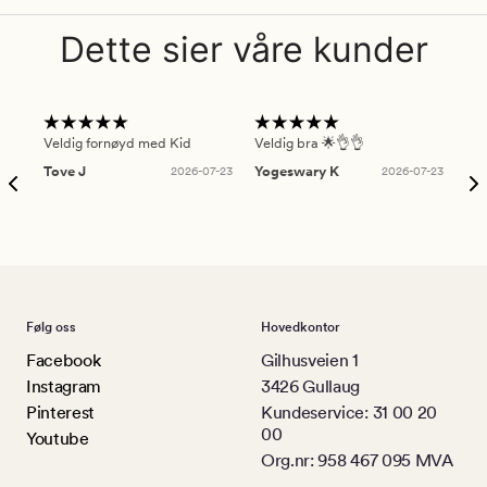
Dette sier våre kunder
Veldig fornøyd med Kid
Veldig bra 🌟👌👌
Gre
Tove J
2026-07-23
Yogeswary K
2026-07-23
An
Følg oss
Hovedkontor
Facebook
Gilhusveien 1
Instagram
3426 Gullaug
Pinterest
Kundeservice: 31 00 20
00
Youtube
Org.nr: 958 467 095 MVA