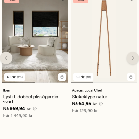
4.5
(25)
3.5
(10)
25
10
anmeldelser
anmeldelser
med
med
Iben
Acacia,
Local Chef
en
en
Lysfilt. dobbel plisségardin
Stekeklype natur
gjennomsnittlig
gjennomsnittlig
svart
Nåværende pris
64,95 kr
64,95 kr
vurdering
vurdering
Nå
Nåværende pris
869,94 kr
869,94 kr
på
på
Nå
Vanlig pris
129,90 kr
Før
129,90 kr
4.5
3.5
Vanlig pris
1 449,90 kr
Før
1 449,90 kr