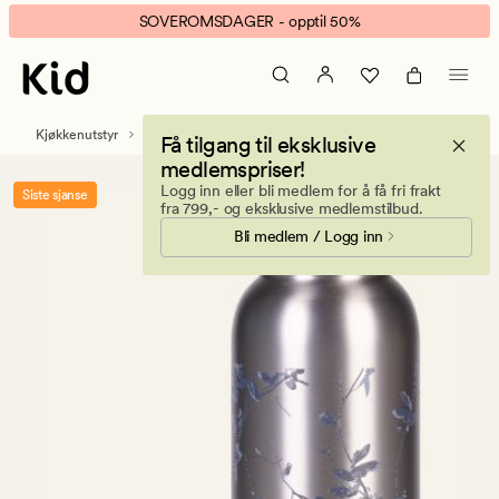
Lene
Animert
SOVEROMSDAGER - opptil 50%
termo
banner.
drikkeflaske
Klikk
grå
ESCAPE
for
Kjøkkenutstyr
Drikkeflasker og vannkarafler
Få tilgang til eksklusive
å
medlemspriser!
pause.
Logg inn eller bli medlem for å få fri frakt
Siste sjanse
fra 799,- og eksklusive medlemstilbud.
Bli medlem / Logg inn