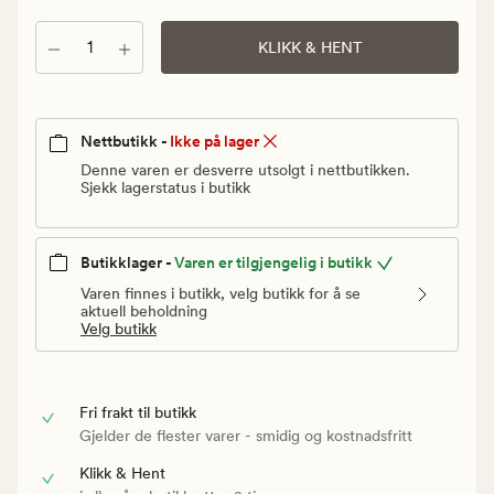
Vanlig
pris
Antall
KLIKK & HENT
85
kr
Nettbutikk -
Ikke på lager
Denne varen er desverre utsolgt i nettbutikken.
Sjekk lagerstatus i butikk
Butikklager -
Varen er tilgjengelig i butikk
Varen finnes i butikk, velg butikk for å se
aktuell beholdning
Velg butikk
Fri frakt til butikk
Gjelder de flester varer - smidig og kostnadsfritt
Klikk & Hent