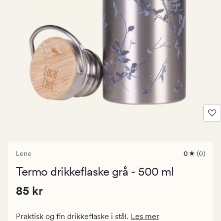
Lene
0
(0)
0
anmeldels
Termo drikkeflaske grå - 500 ml
med
en
Pris
Pris
85 kr
gjennomsni
85 kr
vurdering
85
på
kr.
0
Praktisk og fin drikkeflaske i stål.
Les mer