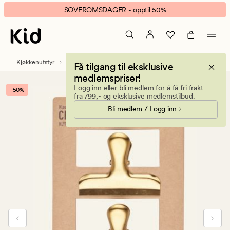
Klaus
Animert
SOVEROMSDAGER - opptil 50%
klype
banner.
3pk
Klikk
gull
ESCAPE
for
Kjøkkenutstyr
Bestikk og kjøkkenredskap
Få tilgang til eksklusive
å
medlemspriser!
pause.
Logg inn eller bli medlem for å få fri frakt
-50%
fra 799,- og eksklusive medlemstilbud.
Bli medlem / Logg inn