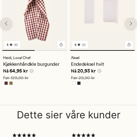
5
(6)
5
(2)
6
2
anmeldelser
anmeldelser
med
med
Heidi,
Local Chef
Aksel
en
en
Kjøkkenhåndkle burgunder
Endedeksel hvit
gjennomsnittlig
gjennomsnittlig
Nåværende pris
64,95 kr
Nåværende pris
20,93 kr
64,95 kr
20,93 kr
vurdering
vurdering
Nå
Nå
på
på
Vanlig pris
129,90 kr
Vanlig pris
29,90 kr
Før
129,90 kr
Før
29,90 kr
5
5
Dette sier våre kunder