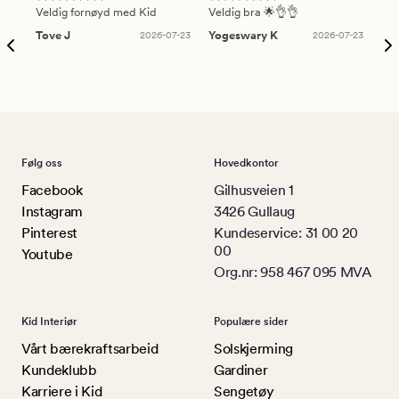
Veldig fornøyd med Kid
Veldig bra 🌟👌👌
Gre
Tove J
2026-07-23
Yogeswary K
2026-07-23
An
Følg oss
Hovedkontor
Facebook
Gilhusveien 1
Instagram
3426 Gullaug
Pinterest
Kundeservice: 31 00 20
00
Youtube
Org.nr: 958 467 095 MVA
Kid Interiør
Populære sider
Vårt bærekraftsarbeid
Solskjerming
Kundeklubb
Gardiner
Karriere i Kid
Sengetøy