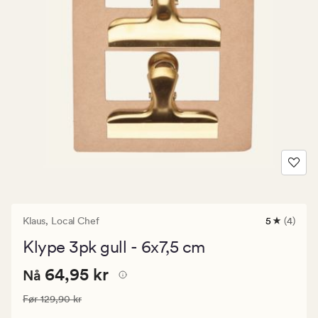
Klaus,
Local Chef
5
(4)
4
anmeldels
Klype 3pk gull - 6x7,5 cm
med
en
Nåværende
Nåværende pris
64,95 kr
gjennomsni
64,95 kr
Nå
vurdering
pris
på
Vanlig pris
129,90 kr
Før
129,90 kr
64,95
5