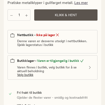
kr.
Pratiske metallklyper i gullfarget metall.
Les mer
Vanlig
pris
Antall
KLIKK & HENT
129,90
kr
Nettbutikk -
Ikke på lager
Denne varen er desverre utsolgt i nettbutikken.
Sjekk lagerstatus i butikk
Butikklager -
Varen er tilgjengelig i butikk
Varen finnes i butikk, velg butikk for å se
aktuell beholdning
Velg butikk
Fri frakt til butikk
Gjelder de flester varer - smidig og kostnadsfritt