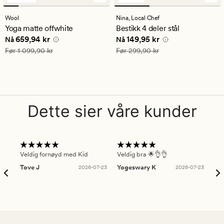
anmeldelser
anmeldelser
med
med
Wool
Nina,
Local Chef
en
en
Yoga matte offwhite
Bestikk 4 deler stål
gjennomsnittlig
gjennomsnittlig
Nåværende pris
659,94 kr
Nåværende pris
149,95 kr
659,94 kr
149,95 kr
vurdering
vurdering
Nå
Nå
på
på
Vanlig pris
1 099,90 kr
Vanlig pris
299,90 kr
Før
1 099,90 kr
Før
299,90 kr
4
4
Dette sier våre kunder
Veldig fornøyd med Kid
Veldig bra 🌟👌👌
Gre
Tove J
2026-07-23
Yogeswary K
2026-07-23
An