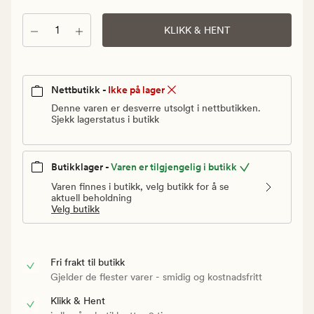
Vanlig
pris
Antall
KLIKK & HENT
60
kr
Nettbutikk -
Ikke på lager
Denne varen er desverre utsolgt i nettbutikken.
Sjekk lagerstatus i butikk
Butikklager -
Varen er tilgjengelig i butikk
Varen finnes i butikk, velg butikk for å se
aktuell beholdning
Velg butikk
Fri frakt til butikk
Gjelder de flester varer - smidig og kostnadsfritt
Klikk & Hent