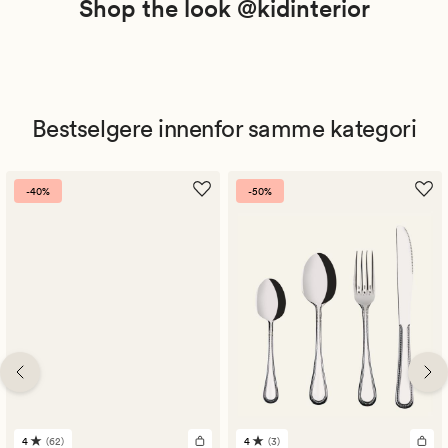
Shop the look @kidinterior
Bestselgere innenfor samme kategori
-40%
-50%
4
(62)
4
(3)
62
3