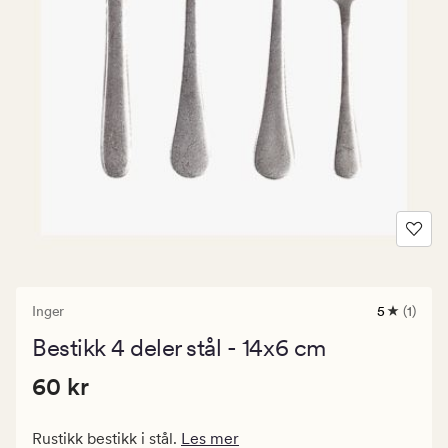
Inger
5
(1)
1
anmeldels
Bestikk 4 deler stål - 14x6 cm
med
en
Pris
Pris
60 kr
gjennomsn
60 kr
vurdering
60
på
kr.
5
Rustikk bestikk i stål.
Les mer