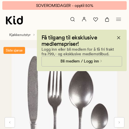
Inger
Animert
SOVEROMSDAGER - opptil 50%
bestikk
banner.
4
Klikk
deler
ESCAPE
stål
for
Kjøkkenutstyr
Bestikk og kjøkkenredskap
Få tilgang til eksklusive
å
medlemspriser!
pause.
Logg inn eller bli medlem for å få fri frakt
Siste sjanse
fra 799,- og eksklusive medlemstilbud.
Bli medlem / Logg inn