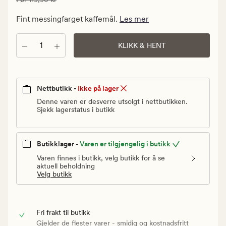
59,95
kr.
Fint messingfarget kaffemål.
Les mer
Vanlig
pris
Antall
KLIKK & HENT
119,90
kr
Nettbutikk -
Ikke på lager
Denne varen er desverre utsolgt i nettbutikken.
Sjekk lagerstatus i butikk
Butikklager -
Varen er tilgjengelig i butikk
Varen finnes i butikk, velg butikk for å se
aktuell beholdning
Velg butikk
Fri frakt til butikk
Gjelder de flester varer - smidig og kostnadsfritt