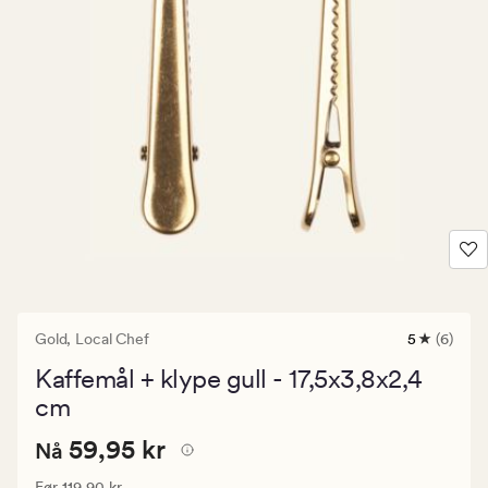
Gold,
Local Chef
5
(6)
6
anmeldels
Kaffemål + klype gull - 17,5x3,8x2,4
med
en
cm
gjennomsni
vurdering
Nåværende
Nåværende pris
59,95 kr
59,95 kr
Nå
på
5
pris
Vanlig pris
119,90 kr
Før
119,90 kr