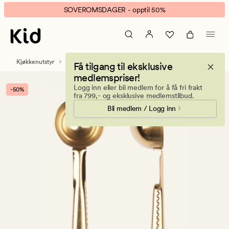
Gold
Animert
SOVEROMSDAGER - opptil 50%
kaffemål
banner.
+
Klikk
klype
ESCAPE
gull
for
Kjøkkenutstyr
Bestikk og kjøkkenredskap
Få tilgang til eksklusive
å
medlemspriser!
pause.
Logg inn eller bli medlem for å få fri frakt
-50%
fra 799,- og eksklusive medlemstilbud.
Bli medlem / Logg inn