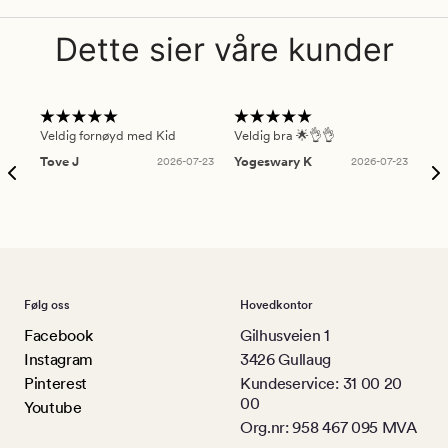
Dette sier våre kunder
Veldig fornøyd med Kid
Veldig bra 🌟👌👌
Gre
Tove J
2026-07-23
Yogeswary K
2026-07-23
An
Følg oss
Hovedkontor
Facebook
Gilhusveien 1
Instagram
3426 Gullaug
Pinterest
Kundeservice: 31 00 20
00
Youtube
Org.nr: 958 467 095 MVA