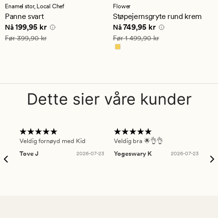
med
med
Enamel stor,
Local Chef
Flower
en
en
Panne svart
Støpejernsgryte rund krem
gjennomsnittlig
gjennomsnittlig
Nåværende pris
199,95 kr
Nåværende pris
749,95 kr
199,95 kr
749,95 kr
vurdering
vurdering
Nå
Nå
på
på
Vanlig pris
399,90 kr
Vanlig pris
1 499,90 kr
Før
399,90 kr
Før
1 499,90 kr
5
5
Dette sier våre kunder
Veldig fornøyd med Kid
Veldig bra 🌟👌👌
Gre
Tove J
2026-07-23
Yogeswary K
2026-07-23
An