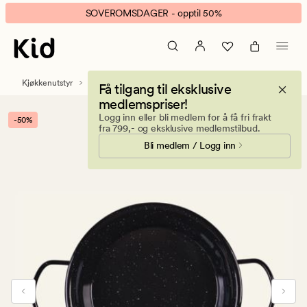
Enamel
Animert
SOVEROMSDAGER - opptil 50%
medium
banner.
panne
Klikk
svart
ESCAPE
for
Kjøkkenutstyr
Bestikk og kjøkkenredskap
Få tilgang til eksklusive
å
medlemspriser!
pause.
Logg inn eller bli medlem for å få fri frakt
-50%
fra 799,- og eksklusive medlemstilbud.
Bli medlem / Logg inn