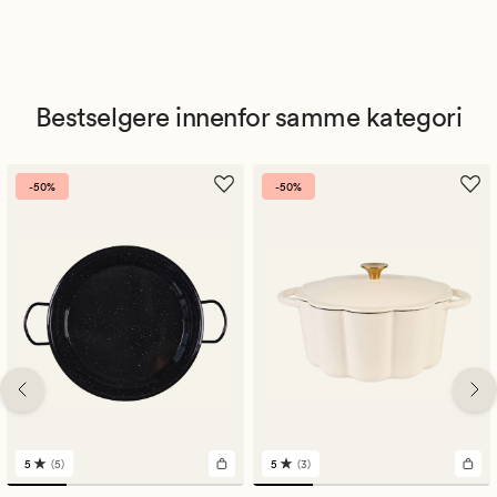
Bestselgere innenfor samme kategori
-50%
-50%
5
(5)
5
(3)
5
3
anmeldelser
anmeldelser