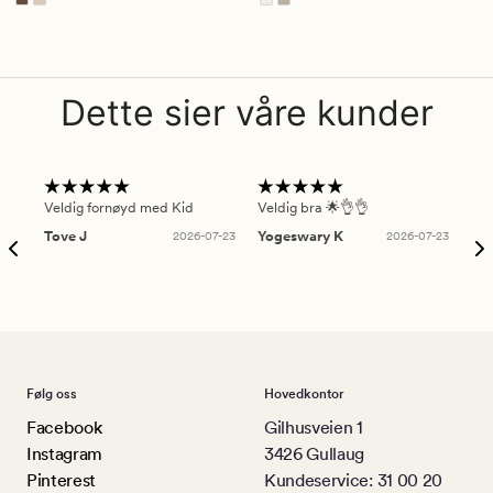
Dette sier våre kunder
Veldig fornøyd med Kid
Veldig bra 🌟👌👌
Gre
Tove J
2026-07-23
Yogeswary K
2026-07-23
An
Følg oss
Hovedkontor
Facebook
Gilhusveien 1
Instagram
3426 Gullaug
Pinterest
Kundeservice: 31 00 20