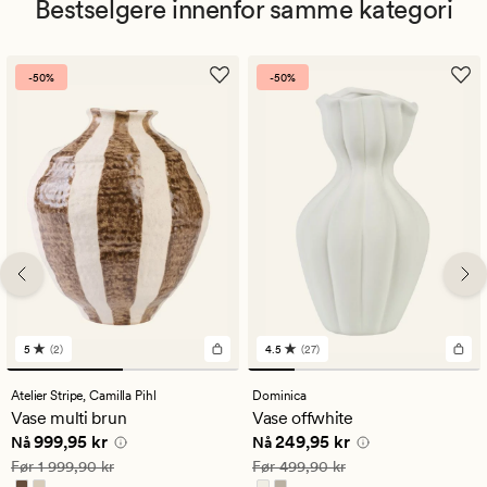
Bestselgere innenfor samme kategori
-50%
-50%
5
(2)
4.5
(27)
2
27
anmeldelser
anmeldelser
med
med
Atelier Stripe,
Camilla Pihl
Dominica
en
en
Vase multi brun
Vase offwhite
gjennomsnittlig
gjennomsnittlig
Nåværende pris
999,95 kr
Nåværende pris
249,95 kr
999,95 kr
249,95 kr
vurdering
vurdering
Nå
Nå
på
på
Vanlig pris
1 999,90 kr
Vanlig pris
499,90 kr
Før
1 999,90 kr
Før
499,90 kr
5
4.5