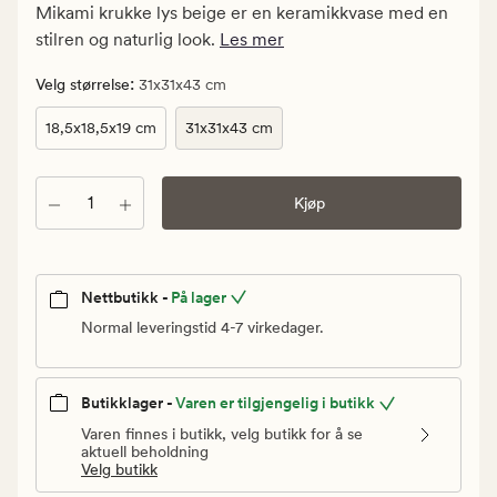
kr.
Mikami krukke lys beige er en keramikkvase med en
Vanlig
stilren og naturlig look.
Les mer
pris
1
:
Velg størrelse
31x31x43 cm
999,90
18,5x18,5x19 cm
31x31x43 cm
kr
Antall
Kjøp
Nettbutikk -
På lager
Normal leveringstid 4-7 virkedager.
Butikklager -
Varen er tilgjengelig i butikk
Varen finnes i butikk, velg butikk for å se
aktuell beholdning
Velg butikk