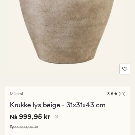
Mikami
3.5
(10)
10
anmeldelser
Krukke lys beige - 31x31x43 cm
med
en
Nåværende
Nåværende pris
999,95 kr
gjennomsnitt
999,95 kr
Nå
vurdering
pris
på
Vanlig pris
1 999,90 kr
Før
1 999,90 kr
999,95
3.5