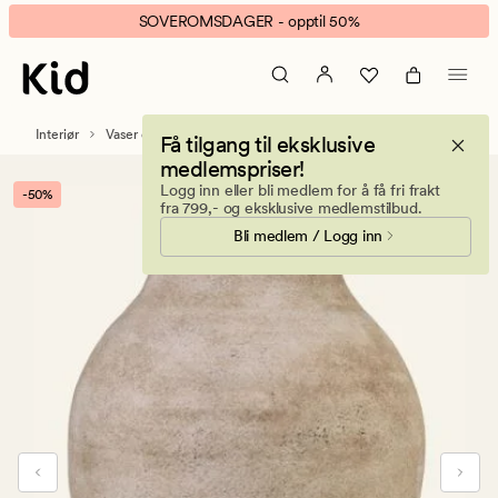
Mikami
Animert
SOVEROMSDAGER - opptil 50%
krukke
banner.
lys
Klikk
beige
ESCAPE
for
Interiør
Vaser og krukker
Få tilgang til eksklusive
å
medlemspriser!
pause.
Logg inn eller bli medlem for å få fri frakt
-50%
fra 799,- og eksklusive medlemstilbud.
Bli medlem / Logg inn