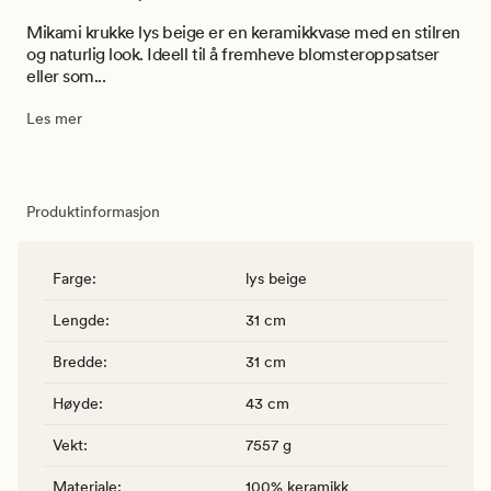
Mikami krukke lys beige er en keramikkvase med en stilren
og naturlig look. Ideell til å fremheve blomsteroppsatser
eller som...
Les mer
Produktinformasjon
Farge
:
lys beige
Lengde
:
31 cm
Bredde
:
31 cm
Høyde
:
43 cm
Vekt
:
7557 g
Materiale
:
100% keramikk