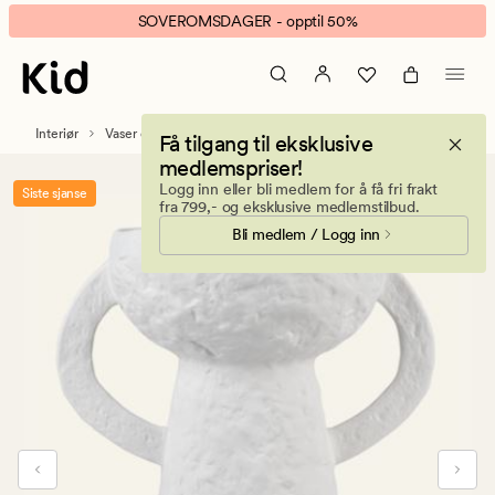
Desu
Animert
SOVEROMSDAGER - opptil 50%
vase
banner.
hvit
Klikk
ESCAPE
for
Interiør
Vaser og krukker
Få tilgang til eksklusive
å
medlemspriser!
pause.
Logg inn eller bli medlem for å få fri frakt
Siste sjanse
fra 799,- og eksklusive medlemstilbud.
Bli medlem / Logg inn