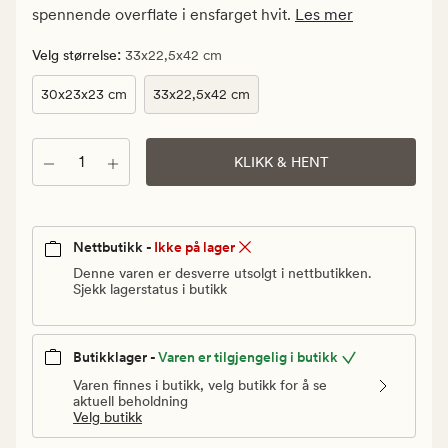
Vanlig
spennende overflate i ensfarget hvit.
Les mer
pris
390
:
Velg størrelse
33x22,5x42 cm
kr
30x23x23 cm
33x22,5x42 cm
Antall
KLIKK & HENT
Nettbutikk -
Ikke på lager
Denne varen er desverre utsolgt i nettbutikken.
Sjekk lagerstatus i butikk
Butikklager -
Varen er tilgjengelig i butikk
Varen finnes i butikk, velg butikk for å se
aktuell beholdning
Velg butikk