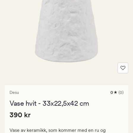
Desu
0
(0)
0
anmeldels
Vase hvit - 33x22,5x42 cm
med
en
Pris
Pris
390 kr
gjennomsni
390 kr
vurdering
390
på
kr.
0
Vase av keramikk, som kommer med en ru og