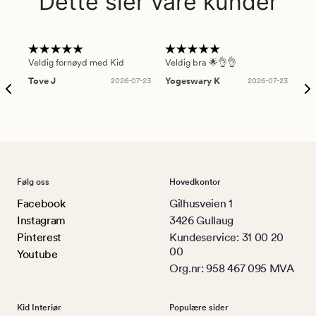
Dette sier våre kunder
Veldig fornøyd med Kid
Veldig bra 🌟👌👌
Gre
Tove J
2026-07-23
Yogeswary K
2026-07-23
An
Følg oss
Hovedkontor
Facebook
Gilhusveien 1
Instagram
3426 Gullaug
Pinterest
Kundeservice: 31 00 20
00
Youtube
Org.nr: 958 467 095 MVA
Kid Interiør
Populære sider