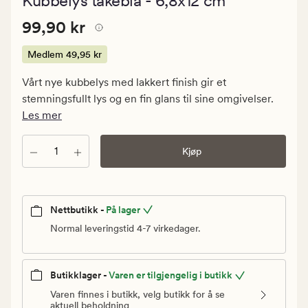
Kubbelys tåkeblå - 6,8x12 cm
med
en
Pris
Pris
99,90 kr
gjennomsnit
99,90 kr
vurdering
99,90
på
kr.
Medlem
49,95 kr
3.5
Medlem
Vårt nye kubbelys med lakkert finish gir et
49,95
stemningsfullt lys og en fin glans til sine omgivelser.
kr
Les mer
Antall
Kjøp
Nettbutikk -
På lager
Normal leveringstid 4-7 virkedager.
Butikklager -
Varen er tilgjengelig i butikk
Varen finnes i butikk, velg butikk for å se
aktuell beholdning