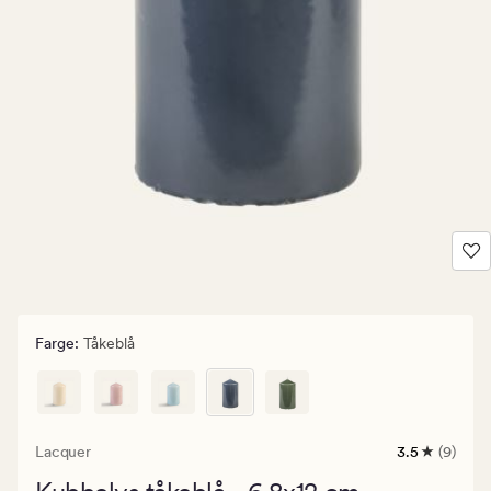
Farge
:
Tåkeblå
Lacquer
3.5
(9)
9
anmeldelse