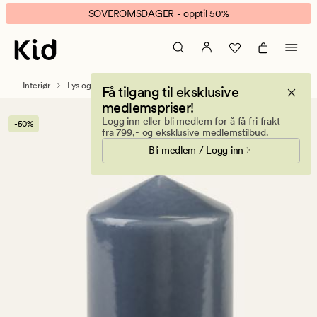
Lacquer
Animert
SOVEROMSDAGER - opptil 50%
kubbelys
banner.
tåkeblå
Klikk
ESCAPE
for
Interiør
Lys og duftlys
Kubbelys
Få tilgang til eksklusive
å
medlemspriser!
pause.
Logg inn eller bli medlem for å få fri frakt
-50%
fra 799,- og eksklusive medlemstilbud.
Bli medlem / Logg inn