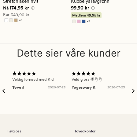
Stretchlaken hvit
Kubbelys lavgrønn
gjennomsnittlig
gjennomsnittlig
Nåværende pris
174,95 kr
Pris
99,90 kr
174,95 kr
99,90 kr
vurdering
vurdering
Nå
på
på
Vanlig pris
349,90 kr
Før
349,90 kr
Medlem
49,95 kr
4.5
3.5
+
6
+
2
Tilgjengelig i flere farger
Tilgjengelig i flere farger
Dette sier våre kunder
Veldig fornøyd med Kid
Veldig bra 🌟👌👌
Gre
Tove J
2026-07-23
Yogeswary K
2026-07-23
An
Følg oss
Hovedkontor