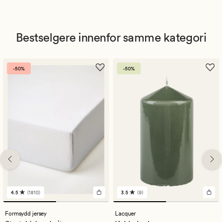
Bestselgere innenfor samme kategori
-50%
-50%
4.5
(1810)
3.5
(9)
1810
9
anmeldelser
anmeldelser
med
med
Formsydd jersey
Lacquer
en
en