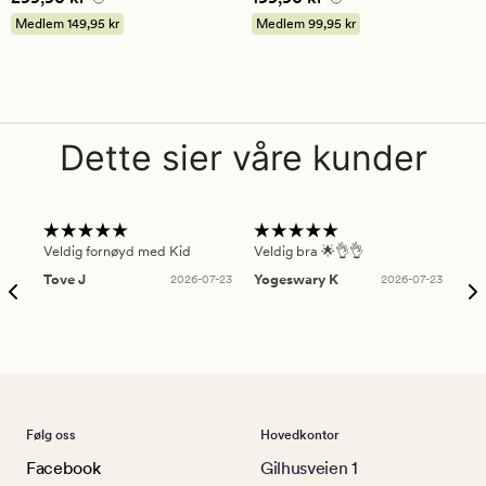
på
på
Medlem
149,95 kr
Medlem
99,95 kr
2
5
Dette sier våre kunder
Veldig fornøyd med Kid
Veldig bra 🌟👌👌
Gre
Tove J
2026-07-23
Yogeswary K
2026-07-23
An
Følg oss
Hovedkontor
Facebook
Gilhusveien 1