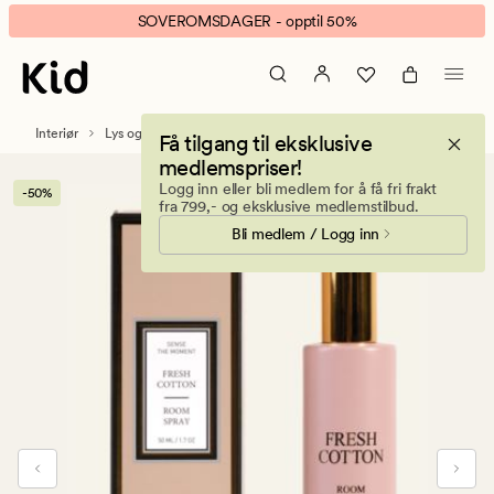
Fresh
Animert
SOVEROMSDAGER - opptil 50%
cotton
banner.
matt
Klikk
romspray
ESCAPE
rosa
for
Interiør
Lys og duftlys
Duftpinner
Få tilgang til eksklusive
å
medlemspriser!
pause.
Logg inn eller bli medlem for å få fri frakt
-50%
fra 799,- og eksklusive medlemstilbud.
Bli medlem / Logg inn