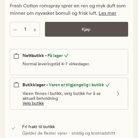
Medlem
Fresh Cotton romspray sprer en ren og myk duft som
99,95
minner om nyvasket bomull og frisk luft.
Les mer
kr
Antall
Kjøp
Nettbutikk -
På lager
Normal leveringstid 4-7 virkedager.
Butikklager -
Varen er tilgjengelig i butikk
Varen finnes i butikk, velg butikk for å se
aktuell beholdning
Velg butikk
Fri frakt til butikk
Gjelder de flester varer - smidig og kostnadsfritt