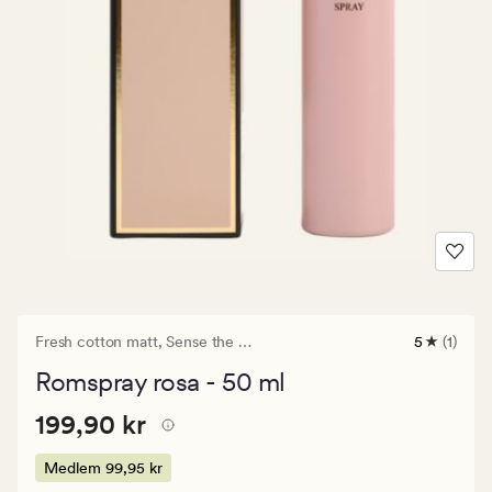
Fresh cotton matt,
Sense the Moment
5
(1)
1
anmeldels
Romspray rosa - 50 ml
med
en
Pris
Pris
199,90 kr
gjennomsn
199,90 kr
vurdering
199,90
på
kr.
Medlem
99,95 kr
5