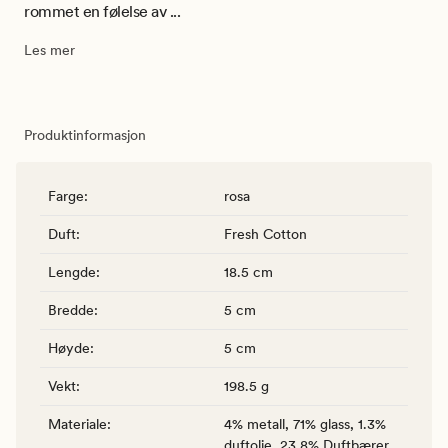
rommet en følelse av ...
Les mer
Produktinformasjon
Farge
:
rosa
Duft
:
Fresh Cotton
Lengde
:
18.5 cm
Bredde
:
5 cm
Høyde
:
5 cm
Vekt
:
198.5 g
Materiale
:
4% metall, 71% glass, 1.3%
duftolje, 23.8% Duftbærer