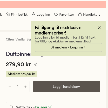
Finn butikk
Logg Inn
Favoritter
Handlekurv
k
Få tilgang til eksklusive
medlemspriser!
Logg inn eller bli medlem for å få fri frakt
Citrus Vanilla,
Sense the Moment
5
(1)
1
fra 799,- og eksklusive medlemstilbud.
anmeldels
Bli medlem / Logg inn
med
en
Duftpinner beige - 75 ml
gjennomsn
vurdering
Pris
Pris
279,90 kr
279,90 kr
på
5
279,90
kr.
Medlem
139,95 kr
Medlem
139,95
Antall
Legg i handlekurv
kr
Nettbutikk -
På lager