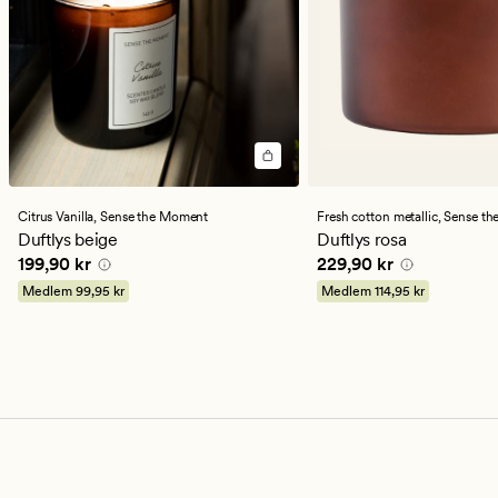
Citrus Vanilla,
Sense the Moment
Fresh cotton metallic,
Sense the M
Duftlys beige
Duftlys rosa
Pris
199,90 kr
Pris
229,90 kr
199,90 kr
229,90 kr
Medlem
99,95 kr
Medlem
114,95 kr