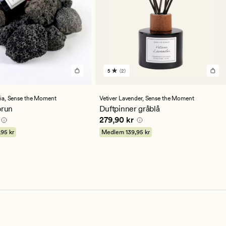
5
(2)
2
anmeldelser
med
en
ia,
Sense the Moment
Vetiver Lavender,
Sense the Moment
gjennomsnittlig
brun
Duftpinner gråblå
vurdering
0 kr
Pris
279,90 kr
279,90 kr
på
5
,95 kr
Medlem
139,95 kr