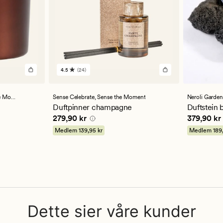
4.5
(24)
24
anmeldelser
med
en
oment
Sense Celebrate,
Sense the Moment
Neroli Garden
gjennomsnittlig
Duftpinner champagne
Duftstein 
vurdering
Pris
279,90 kr
Pris
379,9
279,90 kr
379,90 kr
på
4.5
Medlem
139,95 kr
Medlem
189
Dette sier våre kunder