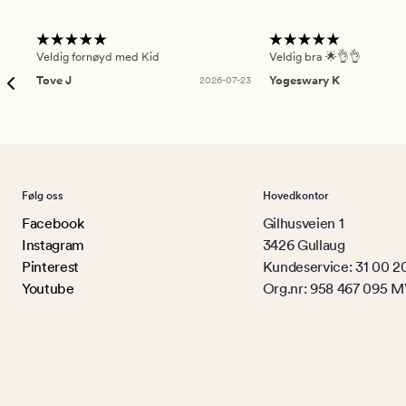
Veldig fornøyd med Kid
Veldig bra 🌟👌👌
Tove J
2026-07-23
Yogeswary K
Følg oss
Hovedkontor
Facebook
Gilhusveien 1
Instagram
3426 Gullaug
Pinterest
Kundeservice: 31 00 2
Youtube
Org.nr: 958 467 095 