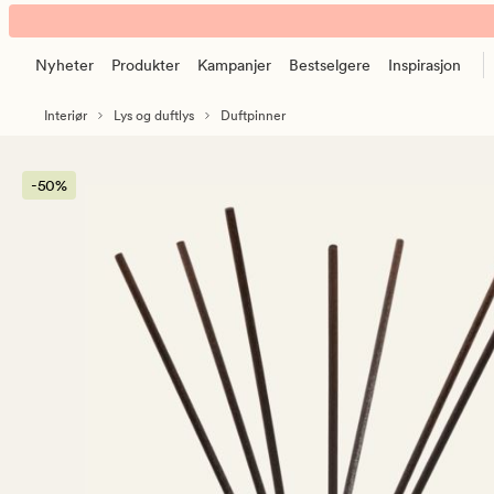
Citrus
Animert
Vanilla
banner.
duftpinner
Nyheter
Produkter
Kampanjer
Bestselgere
Inspirasjon
Klikk
beige
ESCAPE
Interiør
Lys og duftlys
Duftpinner
for
å
pause.
-50%