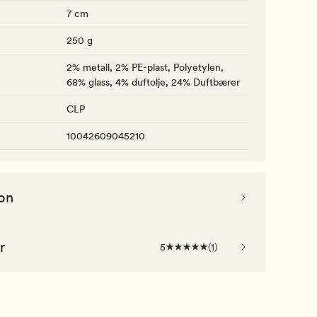
7 cm
250 g
2% metall, 2% PE-plast, Polyetylen,
68% glass, 4% duftolje, 24% Duftbærer
CLP
10042609045210
on
r
5
(
1
)