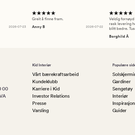
Greit å finne fram.
Veldig fornøyd
rask levering h
2026-07-23
Anny B
2026-07-22
blitt bedre. Tu
Borghild Å
Kid Interiør
Populære sid
Vårt bærekraftsarbeid
Solskjermi
Kundeklubb
Gardiner
0 00
Karriere i Kid
Sengetøy
MVA
Investor Relations
Interiør
Presse
Inspirasjon
Varsling
Guider