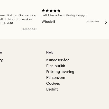
 med Kid. no. God service,
Lett å finne frem! Veldig fornøyd
Pas
elt til døren. Kunne ikke
Winnie E
2026-07-18
Ah
sen takk❤️
2026-07-22
er
Hjelp
ng
Kundeservice
Finn butikk
Frakt og levering
Personvern
Cookies
Bedrift