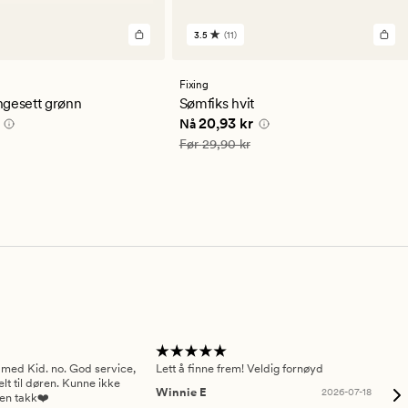
3.5
(11)
11
lser
anmeldelser
med
en
Fixing
snittlig
gjennomsnittlig
ngesett grønn
Sømfiks hvit
ng
vurdering
0 kr
Nåværende pris
20,93 kr
20,93 kr
Nå
på
3.5
Vanlig pris
29,90 kr
Før
29,90 kr
 med Kid. no. God service,
Lett å finne frem! Veldig fornøyd
Pas
elt til døren. Kunne ikke
Winnie E
2026-07-18
Ah
sen takk❤️