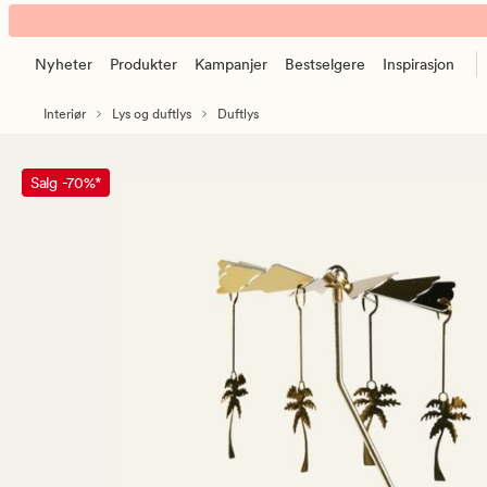
Sense
Animert
Palms
banner.
duftlys
Nyheter
Produkter
Kampanjer
Bestselgere
Inspirasjon
Klikk
multi
ESCAPE
grønn
Interiør
Lys og duftlys
Duftlys
for
å
pause.
Salg -70%*