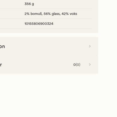
356 g
2% bomull, 56% glass, 42% voks
10155806900324
on
r
0
(
0
)