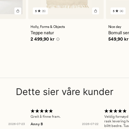
5
(5)
5
(4)
5
4
anmeldelser
anmelde
med
med
en
en
Holly,
Forms & Objects
Nice day
gjennomsnittlig
gjennom
Teppe natur
Bomull se
vurdering
vurderi
5 kr
Pris
2 499,90 kr
Pris
549,9
2 499,90 kr
549,90 kr
på
på
5
5
Dette sier våre kunder
Greit å finne fram.
Veldig fornøyd
rask levering h
2026-07-23
Anny B
2026-07-22
blitt bedre. Tu