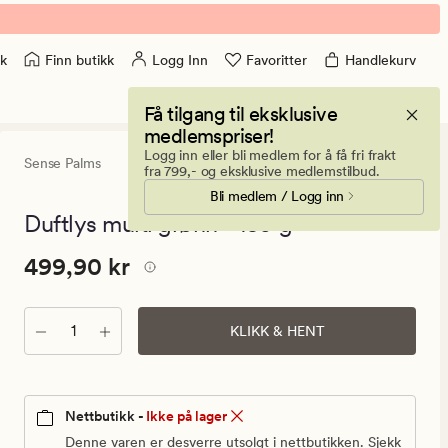
Finn butikk
Logg Inn
Favoritter
Handlekurv
k
Få tilgang til eksklusive
medlemspriser!
Logg inn eller bli medlem for å få fri frakt
Sense Palms
0
(0)
0
fra 799,- og eksklusive medlemstilbud.
anmeldels
Bli medlem / Logg inn
med
en
Duftlys multi grønn - 150 g
gjennomsni
vurdering
Pris
Pris
499,90 kr
499,90 kr
på
0
499,90
kr.
Antall
Vanlig
KLIKK & HENT
pris
499,90
kr
Nettbutikk -
Ikke på lager
Denne varen er desverre utsolgt i nettbutikken. Sjekk