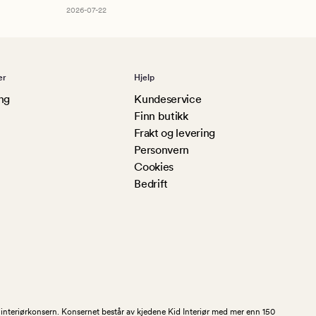
2026-07-22
er
Hjelp
ng
Kundeservice
Finn butikk
Frakt og levering
Personvern
Cookies
Bedrift
og interiørkonsern. Konsernet består av kjedene Kid Interiør med mer enn 150