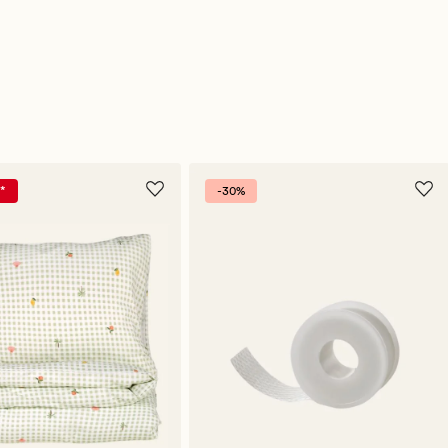
*
-30%