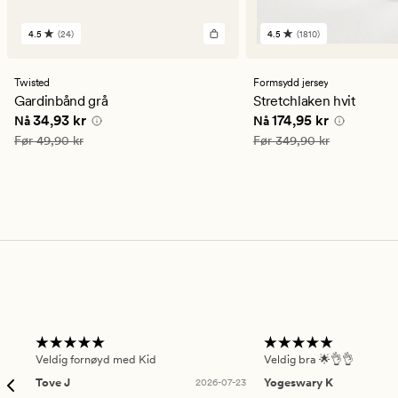
4.5
(24)
4.5
(1810)
24
1810
anmeldelser
anmeldelser
med
med
en
en
Twisted
Formsydd jersey
gjennomsnittlig
gjennomsnittlig
Gardinbånd grå
Stretchlaken hvit
vurdering
vurdering
Nåværende pris
34,93 kr
Nåværende pris
174,9
34,93 kr
174,95 kr
Nå
Nå
på
på
4.5
4.5
Vanlig pris
49,90 kr
Vanlig pris
349,90 kr
Før
49,90 kr
Før
349,90 kr
Veldig fornøyd med Kid
Veldig bra 🌟👌👌
Tove J
2026-07-23
Yogeswary K