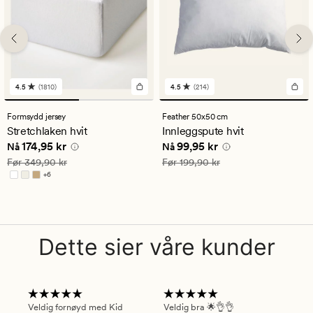
4.5
(1810)
4.5
(214)
1810
214
anmeldelser
anmeldelser
med
med
Formsydd jersey
Feather 50x50 cm
en
en
Stretchlaken hvit
Innleggspute hvit
gjennomsnittlig
gjennomsnittlig
Nåværende pris
174,95 kr
Nåværende pris
99,95 kr
174,95 kr
99,95 kr
vurdering
vurdering
Nå
Nå
på
på
Vanlig pris
349,90 kr
Vanlig pris
199,90 kr
Før
349,90 kr
Før
199,90 kr
4.5
4.5
+
6
Tilgjengelig i flere farger
Dette sier våre kunder
Veldig fornøyd med Kid
Veldig bra 🌟👌👌
Gre