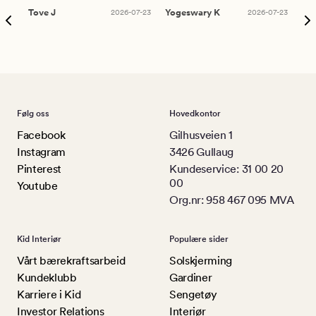
Tove J
2026-07-23
Yogeswary K
2026-07-23
An
Følg oss
Hovedkontor
Facebook
Gilhusveien 1
Instagram
3426 Gullaug
Pinterest
Kundeservice: 31 00 20
00
Youtube
Org.nr: 958 467 095 MVA
Kid Interiør
Populære sider
Vårt bærekraftsarbeid
Solskjerming
Kundeklubb
Gardiner
Karriere i Kid
Sengetøy
Investor Relations
Interiør