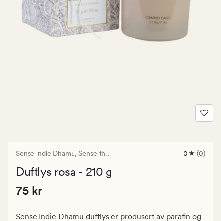
Sense Indie Dhamu,
Sense the Moment
0
(0)
0
anmeldels
Duftlys rosa - 210 g
med
en
Pris
Pris
75 kr
gjennomsni
75 kr
vurdering
75
på
kr.
0
Sense Indie Dhamu duftlys er produsert av parafin og