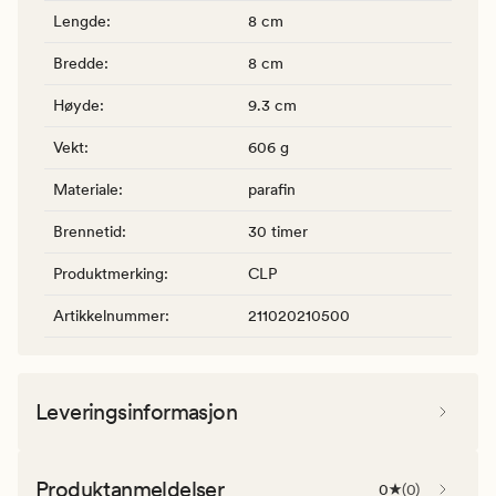
Lengde
:
8 cm
Bredde
:
8 cm
Høyde
:
9.3 cm
Vekt
:
606 g
Materiale
:
parafin
Brennetid
:
30 timer
Produktmerking
:
CLP
Artikkelnummer
:
211020210500
Leveringsinformasjon
Produktanmeldelser
0
(
0
)