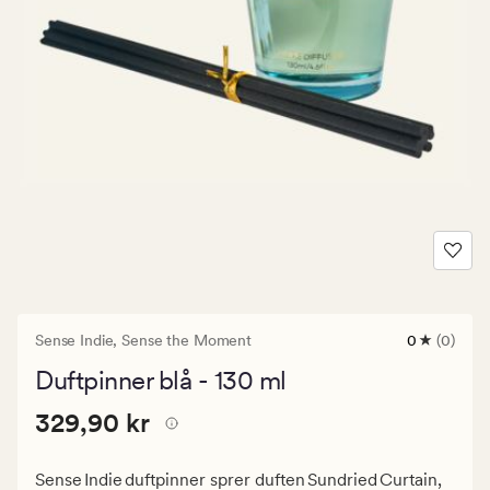
Sense Indie,
Sense the Moment
0
(0)
0
anmeldels
Duftpinner blå - 130 ml
med
en
Pris
Pris
329,90 kr
gjennomsni
329,90 kr
vurdering
329,90
på
kr.
0
Sense Indie duftpinner sprer duften Sundried Curtain,