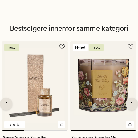
Bestselgere innenfor samme kategori
Nyhet
-50%
-50%
4.5
(24)
24
anmeldelser
med
Sense Celebrate,
Sense the Moment
Sense sezane,
Sense the Moment