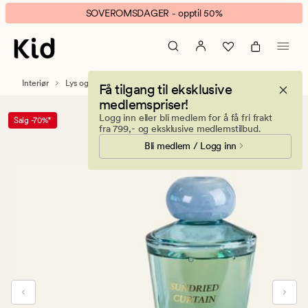
Sense
Animert
SOVEROMSDAGER - opptil 50%
Indie
banner.
duftpinner
Klikk
blå
ESCAPE
for
Interiør
Lys og duftlys
Duftpinner
Få tilgang til eksklusive
å
medlemspriser!
pause.
Logg inn eller bli medlem for å få fri frakt
Salg -70%*
fra 799,- og eksklusive medlemstilbud.
Bli medlem / Logg inn