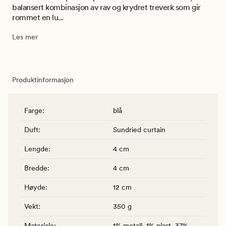
balansert kombinasjon av rav og krydret treverk som gir
rommet en lu...
Les mer
Produktinformasjon
Farge
:
blå
Duft
:
Sundried curtain
Lengde
:
4 cm
Bredde
:
4 cm
Høyde
:
12 cm
Vekt
:
350 g
Materiale
:
1% metall, 1% plast, 37%