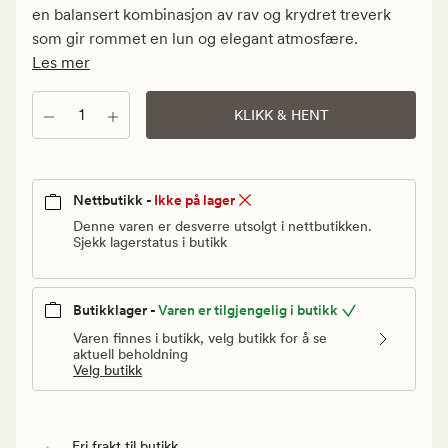
Vanlig
en balansert kombinasjon av rav og krydret treverk
pris
som gir rommet en lun og elegant atmosfære.
329,90
Les mer
kr
Antall
KLIKK & HENT
Nettbutikk -
Ikke på lager
Denne varen er desverre utsolgt i nettbutikken.
Sjekk lagerstatus i butikk
Butikklager -
Varen er tilgjengelig i butikk
Varen finnes i butikk, velg butikk for å se
aktuell beholdning
Velg butikk
Fri frakt til butikk