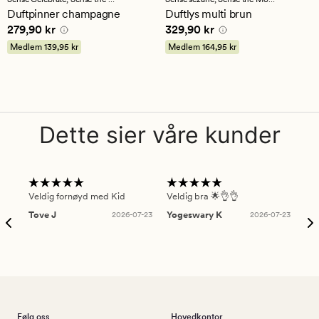
en
Duftpinner champagne
Duftlys multi brun
gjennomsnittlig
Pris
279,90 kr
Pris
329,90 kr
279,90 kr
329,90 kr
vurdering
på
Medlem
139,95 kr
Medlem
164,95 kr
4.5
Dette sier våre kunder
Veldig fornøyd med Kid
Veldig bra 🌟👌👌
Gre
Tove J
2026-07-23
Yogeswary K
2026-07-23
An
Følg oss
Hovedkontor