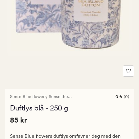
Sense Blue flowers,
Sense the Moment
0
(0)
0
anmeldels
Duftlys blå - 250 g
med
en
Pris
Pris
85 kr
gjennomsni
85 kr
vurdering
85
på
kr.
0
Sense Blue flowers duftlys omfavner deg med den