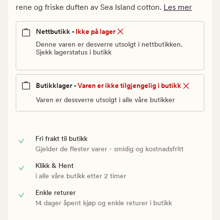
Vanlig
rene og friske duften av Sea Island cotton.
Les mer
pris
85
Nettbutikk -
Ikke på lager
kr
Denne varen er desverre utsolgt i nettbutikken.
Sjekk lagerstatus i butikk
Butikklager -
Varen er ikke tilgjengelig i butikk
Varen er dessverre utsolgt i alle våre butikker
Fri frakt til butikk
Gjelder de flester varer - smidig og kostnadsfritt
Klikk & Hent
i alle våre butikk etter 2 timer
Enkle returer
14 dager åpent kjøp og enkle returer i butikk