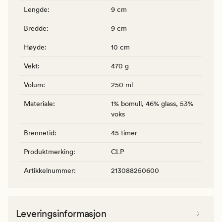
Lengde
:
9 cm
Bredde
:
9 cm
Høyde
:
10 cm
Vekt
:
470 g
Volum
:
250 ml
Materiale
:
1% bomull, 46% glass, 53%
voks
Brennetid
:
45 timer
Produktmerking
:
CLP
Artikkelnummer
:
213088250600
Leveringsinformasjon