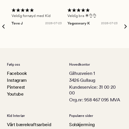
Veldig fornøyd med Kid
Veldig bra 🌟👌👌
Gre
Tove J
2026-07-23
Yogeswary K
2026-07-23
An
Følg oss
Hovedkontor
Facebook
Gilhusveien 1
Instagram
3426 Gullaug
Pinterest
Kundeservice: 31 00 20
00
Youtube
Org.nr: 958 467 095 MVA
Kid Interiør
Populære sider
Vårt bærekraftsarbeid
Solskjerming