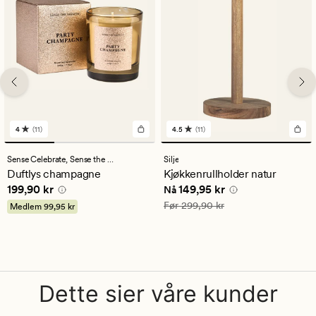
4
(11)
4.5
(11)
11
11
anmeldelser
anmeldelser
med
med
Sense Celebrate,
Sense the Moment
Silje
en
en
Duftlys champagne
Kjøkkenrullholder natur
gjennomsnittlig
gjennomsnittlig
Pris
199,90 kr
Nåværende pris
149,95 kr
199,90 kr
149,95 kr
vurdering
vurdering
Nå
på
på
Vanlig pris
299,90 kr
Før
299,90 kr
Medlem
99,95 kr
4
4.5
Dette sier våre kunder