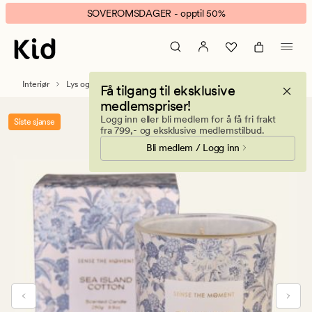
Sense
Animert
SOVEROMSDAGER - opptil 50%
Blue
banner.
flowers
Klikk
duftlys
ESCAPE
blå
for
Interiør
Lys og duftlys
Duftlys
Få tilgang til eksklusive
å
medlemspriser!
pause.
Logg inn eller bli medlem for å få fri frakt
Siste sjanse
fra 799,- og eksklusive medlemstilbud.
Bli medlem / Logg inn