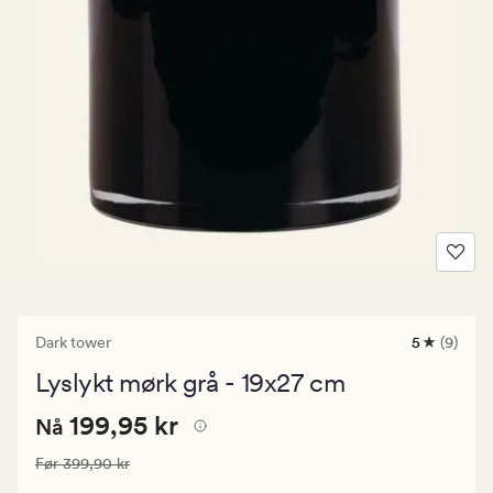
Dark tower
5
(9)
9
anmeldels
Lyslykt mørk grå - 19x27 cm
med
en
Nåværende
Nåværende pris
199,95 kr
gjennomsni
199,95 kr
Nå
vurdering
pris
på
Vanlig pris
399,90 kr
Før
399,90 kr
199,95
5