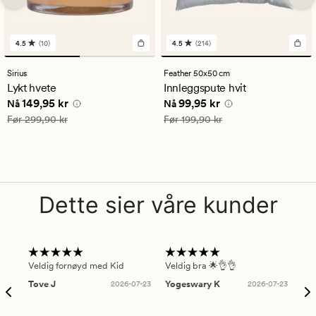
4.5
(10)
4.5
(214)
10
214
anmeldelser
anmeldelser
med
med
Sirius
Feather 50x50 cm
en
en
Lykt hvete
Innleggspute hvit
gjennomsnittlig
gjennomsnittlig
Nåværende pris
149,95 kr
Nåværende pris
99,95 kr
149,95 kr
99,95 kr
vurdering
vurdering
Nå
Nå
på
på
Vanlig pris
299,90 kr
Vanlig pris
199,90 kr
Før
299,90 kr
Før
199,90 kr
4.5
4.5
Dette sier våre kunder
Veldig fornøyd med Kid
Veldig bra 🌟👌👌
Gre
Tove J
2026-07-23
Yogeswary K
2026-07-23
An