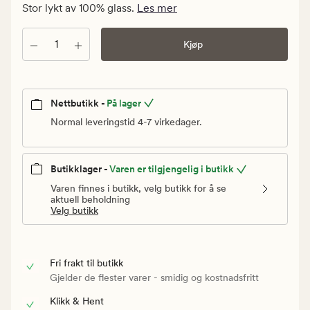
kr.
Stor lykt av 100% glass.
Les mer
Vanlig
pris
Antall
Kjøp
399,90
kr
Nettbutikk -
På lager
Normal leveringstid 4-7 virkedager.
Butikklager -
Varen er tilgjengelig i butikk
Varen finnes i butikk, velg butikk for å se
aktuell beholdning
Velg butikk
Fri frakt til butikk
Gjelder de flester varer - smidig og kostnadsfritt
Klikk & Hent