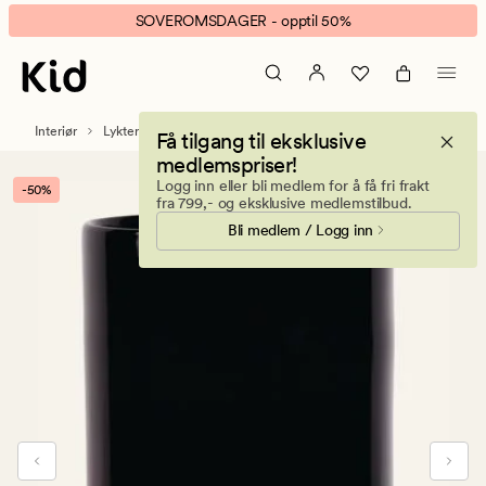
Dark
Animert
SOVEROMSDAGER - opptil 50%
tower
banner.
lyslykt
Klikk
mørk
ESCAPE
grå
for
Interiør
Lykter
Få tilgang til eksklusive
å
medlemspriser!
pause.
Logg inn eller bli medlem for å få fri frakt
-50%
fra 799,- og eksklusive medlemstilbud.
Bli medlem / Logg inn