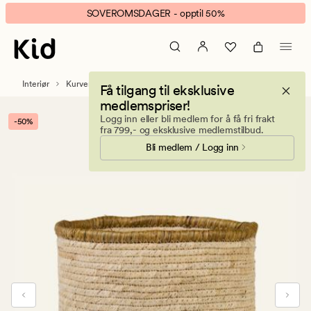
Haven
Animert
SOVEROMSDAGER - opptil 50%
kurv
banner.
natur
Klikk
ESCAPE
for
Interiør
Kurver
Få tilgang til eksklusive
å
medlemspriser!
pause.
Logg inn eller bli medlem for å få fri frakt
-50%
fra 799,- og eksklusive medlemstilbud.
Bli medlem / Logg inn