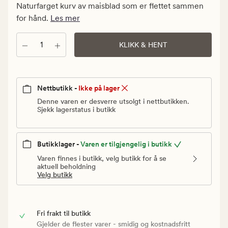
kr.
Naturfarget kurv av maisblad som er flettet sammen
Vanlig
for hånd.
Les mer
pris
499,90
Antall
KLIKK & HENT
kr
Nettbutikk -
Ikke på lager
Denne varen er desverre utsolgt i nettbutikken.
Sjekk lagerstatus i butikk
Butikklager -
Varen er tilgjengelig i butikk
Varen finnes i butikk, velg butikk for å se
aktuell beholdning
Velg butikk
Fri frakt til butikk
Gjelder de flester varer - smidig og kostnadsfritt