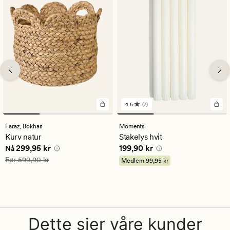
4.5
(7)
7
anmeldelser
med
Faraz,
Bokhari
Moments
en
Kurv natur
Stakelys hvit
gjennomsnittlig
Nåværende pris
299,95 kr
Pris
199,90 kr
299,95 kr
199,90 kr
vurdering
Nå
på
Vanlig pris
599,90 kr
Før
599,90 kr
Medlem
99,95 kr
4.5
Dette sier våre kunder