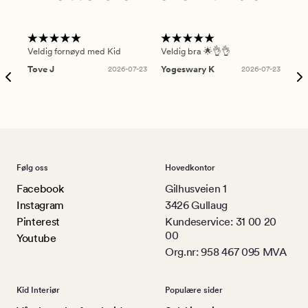
Veldig fornøyd med Kid
Veldig bra 🌟👌👌
Gre
Tove J
2026-07-23
Yogeswary K
2026-07-23
An
Følg oss
Hovedkontor
Facebook
Gilhusveien 1
Instagram
3426 Gullaug
Pinterest
Kundeservice: 31 00 20
00
Youtube
Org.nr: 958 467 095 MVA
Kid Interiør
Populære sider