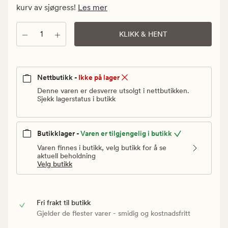
Vanlig
kurv av sjøgress!
Les mer
pris
690
Antall
KLIKK & HENT
kr
Nettbutikk -
Ikke på lager
Denne varen er desverre utsolgt i nettbutikken.
Sjekk lagerstatus i butikk
Butikklager -
Varen er tilgjengelig i butikk
Varen finnes i butikk, velg butikk for å se
aktuell beholdning
Velg butikk
Fri frakt til butikk
Gjelder de flester varer - smidig og kostnadsfritt