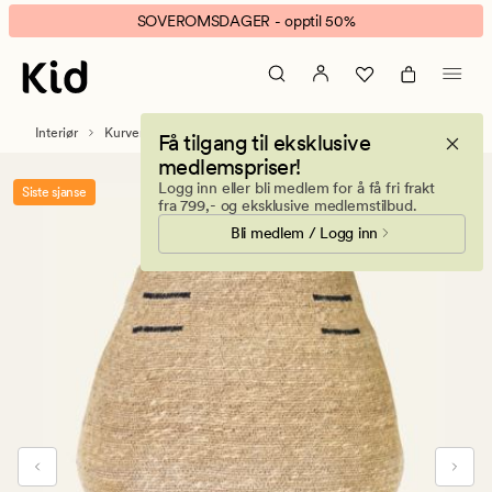
Adil
Animert
SOVEROMSDAGER - opptil 50%
kurv
banner.
multi
Klikk
svart
ESCAPE
for
Interiør
Kurver
Få tilgang til eksklusive
å
medlemspriser!
pause.
Logg inn eller bli medlem for å få fri frakt
Siste sjanse
fra 799,- og eksklusive medlemstilbud.
Bli medlem / Logg inn