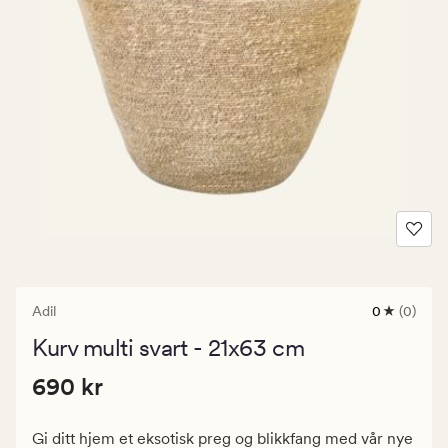
Adil
0
(0)
0
anmeldels
Kurv multi svart - 21x63 cm
med
en
Pris
Pris
690 kr
gjennomsni
690 kr
vurdering
690
på
kr.
0
Gi ditt hjem et eksotisk preg og blikkfang med vår nye