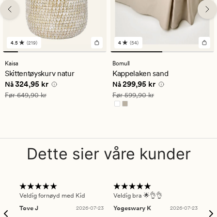
4.5
(219)
4
(54)
219
54
anmeldelser
anmeldelser
med
med
Kaisa
Bomull
en
en
Skittentøyskurv natur
Kappelaken sand
gjennomsnittlig
gjennomsnittlig
Nåværende pris
324,95 kr
Nåværende pris
299,95 kr
324,95 kr
299,95 kr
vurdering
vurdering
Nå
Nå
på
på
Vanlig pris
649,90 kr
Vanlig pris
599,90 kr
Før
649,90 kr
Før
599,90 kr
4.5
4
Dette sier våre kunder
Veldig fornøyd med Kid
Veldig bra 🌟👌👌
Gre
Tove J
2026-07-23
Yogeswary K
2026-07-23
An