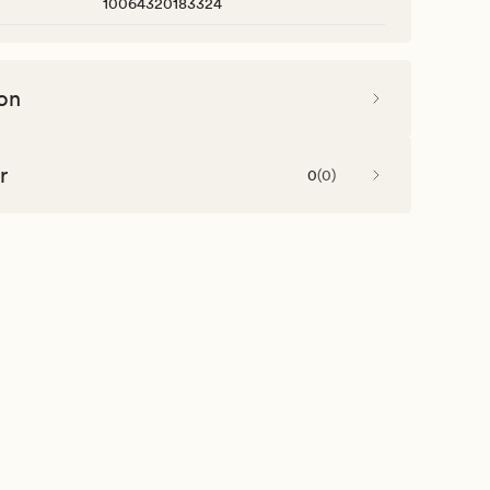
10064320183324
on
r
0
(
0
)