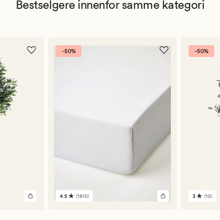
Bestselgere innenfor samme kategori
-50%
-50%
4.5
(1810)
3
(10)
1810
10
anmeldelser
anmelde
med
med