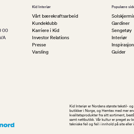
Kid Interiør
Populære sid
Vårt bærekraftsarbeid
Solskjermi
Kundeklubb
Gardiner
0 00
Karriere i Kid
Sengetøy
MVA
Investor Relations
Interiør
Presse
Inspirasjon
Varsling
Guider
Kid Interiør er Nordens største tekstil- 
butikker i Norge, og Hemtex med mer enn 1
kvalitetsprodukter fra sitt sortiment, be
samt nettbutikk. Vår kultur er preget av 
tekniske feil og feil i innhold på site eller