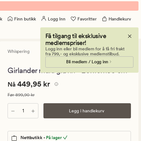
Finn butikk
Logg Inn
Favoritter
Handlekurv
k
Få tilgang til eksklusive
medlemspriser!
Logg inn eller bli medlem for å få fri frakt
Whispering
0
(0)
0
fra 799,- og eksklusive medlemstilbud.
anmeldels
Bli medlem / Logg inn
med
en
Girlander multi grønn - 20x10x183 cm
gjennomsni
vurdering
Nåværende
Nåværende pris
449,95 kr
449,95 kr
på
Nå
0
pris
Vanlig pris
899,90 kr
Før
899,90 kr
449,95
kr.
Antall
Legg i handlekurv
Vanlig
pris
899,90
kr
Nettbutikk -
På lager