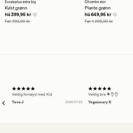
en
Eucalyptus extra big
Oliventre stor
gjennomsnittlig
Kvist grønn
Plante grønn
vurdering
Nåværende pris
399,95 kr
Nåværende pris
649,9
399,95 kr
649,95 kr
Nå
Nå
på
4.5
Vanlig pris
799,90 kr
Vanlig pris
1 299,90 kr
Før
799,90 kr
Før
1 299,90 kr
Veldig fornøyd med Kid
Veldig bra 🌟👌👌
Tove J
2026-07-23
Yogeswary K