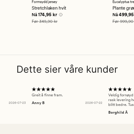
en
en
Formsydd jersey
Eucalyptus tr
gjennomsnittlig
gjennom
Stretchlaken hvit
Plante gr
vurdering
vurderi
5 kr
Nåværende pris
174,95 kr
Nåværend
174,95 kr
499,95
Nå
Nå
på
på
4.5
3
Vanlig pris
349,90 kr
Vanlig pris
Før
349,90 kr
Før
999,90
Dette sier våre kunder
Greit å finne fram.
Veldig fornøyd
rask levering h
2026-07-23
Anny B
2026-07-22
blitt bedre. Tu
Borghild Å