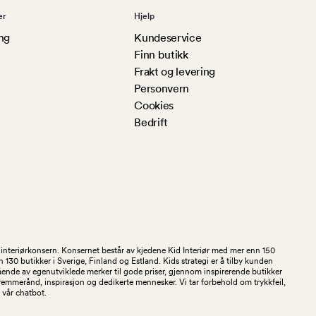
er
Hjelp
ng
Kundeservice
Finn butikk
Frakt og levering
Personvern
Cookies
Bedrift
og interiørkonsern. Konsernet består av kjedene Kid Interiør med mer enn 150
30 butikker i Sverige, Finland og Estland. Kids strategi er å tilby kunden
stående av egenutviklede merker til gode priser, gjennom inspirerende butikker
kremmerånd, inspirasjon og dedikerte mennesker. Vi tar forbehold om trykkfeil,
 i vår chatbot.