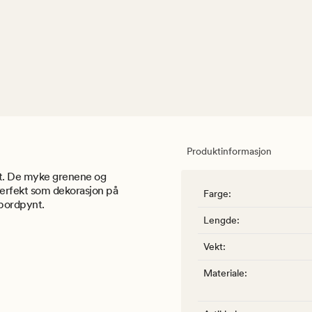
Produktinformasjon
et. De myke grenene og
erfekt som dekorasjon på
Farge
:
 bordpynt.
Lengde
:
Vekt
:
Materiale
: