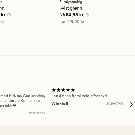
en
ee
Eucalyptus big
snittlig
gjennomsnittlig
ønn
Kvist grønn
ng
vurdering
e pris
499,95 kr
Nåværende pris
64,95 kr
 kr
64,95 kr
Nå
på
4
999,90 kr
Vanlig pris
129,90 kr
 kr
Før
129,90 kr
 med Kid. no. God service,
Lett å finne frem! Veldig fornøyd
Pas
elt til døren. Kunne ikke
Winnie E
2026-07-18
Ah
sen takk❤️
2026-07-22