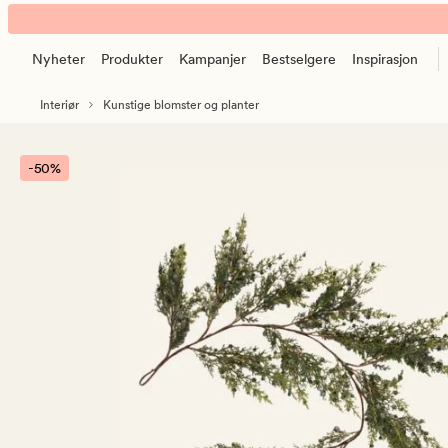
Whispering
Animert
girlander
banner.
multi
Nyheter
Produkter
Kampanjer
Bestselgere
Inspirasjon
Klikk
grønn
ESCAPE
Interiør
Kunstige blomster og planter
for
å
pause.
-50%