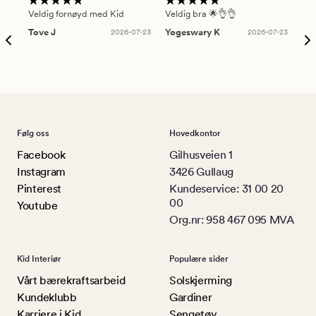
Veldig fornøyd med Kid
Veldig bra 🌟👌👌
Gre
Tove J
2026-07-23
Yogeswary K
2026-07-23
An
Følg oss
Hovedkontor
Facebook
Gilhusveien 1
Instagram
3426 Gullaug
Pinterest
Kundeservice: 31 00 20
00
Youtube
Org.nr: 958 467 095 MVA
Kid Interiør
Populære sider
Vårt bærekraftsarbeid
Solskjerming
Kundeklubb
Gardiner
Karriere i Kid
Sengetøy