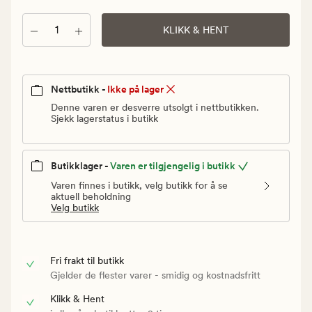
Vanlig
pris
Antall
KLIKK & HENT
15
kr
Nettbutikk -
Ikke på lager
Denne varen er desverre utsolgt i nettbutikken.
Sjekk lagerstatus i butikk
Butikklager -
Varen er tilgjengelig i butikk
Varen finnes i butikk, velg butikk for å se
aktuell beholdning
Velg butikk
Fri frakt til butikk
Gjelder de flester varer - smidig og kostnadsfritt
Klikk & Hent