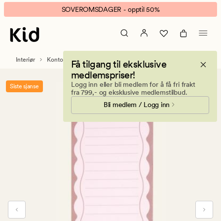
Pink
Animert
SOVEROMSDAGER - opptil 50%
bows
banner.
notatblokk
Klikk
rosa
ESCAPE
for
Interiør
Kontorrekvisita
Få tilgang til eksklusive
å
medlemspriser!
pause.
Logg inn eller bli medlem for å få fri frakt
Siste sjanse
fra 799,- og eksklusive medlemstilbud.
Bli medlem / Logg inn