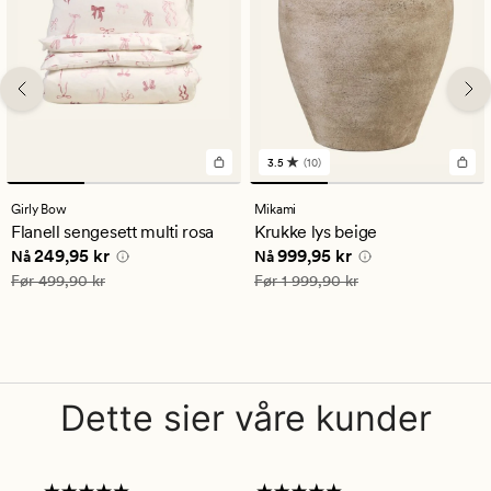
3.5
(10)
10
anmeldelser
med
Girly Bow
Mikami
en
Flanell sengesett multi rosa
Krukke lys beige
gjennomsnittlig
Nåværende pris
249,95 kr
Nåværende pris
999,95 kr
249,95 kr
999,95 kr
vurdering
Nå
Nå
på
Vanlig pris
499,90 kr
Vanlig pris
1 999,90 kr
Før
499,90 kr
Før
1 999,90 kr
3.5
Dette sier våre kunder