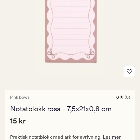
Pink bows
0
(0)
0
anmeldels
Notatblokk rosa - 7,5x21x0,8 cm
med
en
Pris
Pris
15 kr
gjennomsni
15 kr
vurdering
15
på
kr.
0
Praktisk notatblokk med ark for avrivning.
Les mer