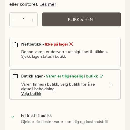
Vanlig
eller kontoret.
Les mer
pris
12
Antall
KLIKK & HENT
kr
Nettbutikk -
Ikke på lager
Denne varen er desverre utsolgt i nettbutikken.
Sjekk lagerstatus i butikk
Butikklager -
Varen er tilgjengelig i butikk
Varen finnes i butikk, velg butikk for å se
aktuell beholdning
Velg butikk
Fri frakt til butikk
Gjelder de flester varer - smidig og kostnadsfritt