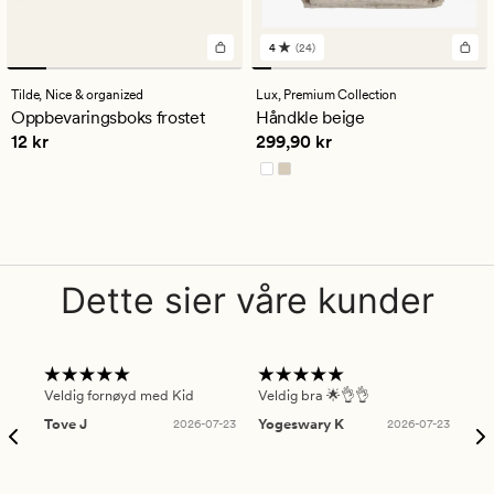
4
(24)
24
anmeldelser
med
Tilde,
Nice & organized
Lux,
Premium Collection
en
Oppbevaringsboks frostet
Håndkle beige
gjennomsnittlig
Pris
12 kr
Pris
299,90 kr
12 kr
299,90 kr
vurdering
på
4
Dette sier våre kunder
Veldig fornøyd med Kid
Veldig bra 🌟👌👌
Gre
Tove J
2026-07-23
Yogeswary K
2026-07-23
An