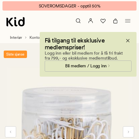
Clean
Animert
SOVEROMSDAGER - opptil 50%
binders
banner.
multi
Klikk
ESCAPE
for
Interiør
Kontorrekvisita
Penner & Blyanter
Få tilgang til eksklusive
å
medlemspriser!
pause.
Logg inn eller bli medlem for å få fri frakt
Siste sjanse
fra 799,- og eksklusive medlemstilbud.
Bli medlem / Logg inn