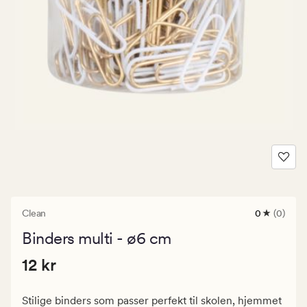
Clean
0
(0)
0
anmeldels
Binders multi - ø6 cm
med
en
Pris
Pris
12 kr
gjennomsni
12 kr
vurdering
12
på
kr.
0
Stilige binders som passer perfekt til skolen, hjemmet