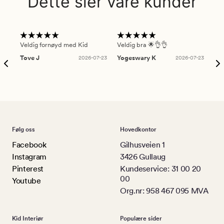
Dette sier våre kunder
Veldig fornøyd med Kid
Veldig bra 🌟👌👌
Gre
Tove J
2026-07-23
Yogeswary K
2026-07-23
An
Følg oss
Hovedkontor
Facebook
Gilhusveien 1
Instagram
3426 Gullaug
Pinterest
Kundeservice: 31 00 20
00
Youtube
Org.nr: 958 467 095 MVA
Kid Interiør
Populære sider