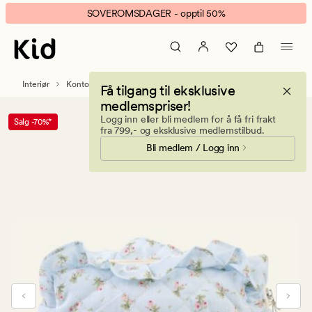
Blue
Animert
SOVEROMSDAGER - opptil 50%
spring
banner.
pennal
Klikk
lys
ESCAPE
blå
for
Interiør
Kontorrekvisita
Pennal
Få tilgang til eksklusive
å
medlemspriser!
pause.
Logg inn eller bli medlem for å få fri frakt
Salg -70%*
fra 799,- og eksklusive medlemstilbud.
Bli medlem / Logg inn