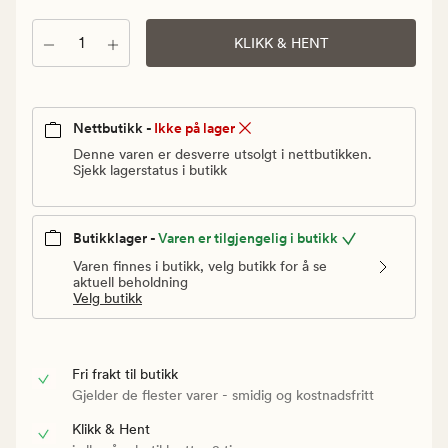
Vanlig
pris
Antall
KLIKK & HENT
149,90
kr
Nettbutikk -
Ikke på lager
Denne varen er desverre utsolgt i nettbutikken.
Sjekk lagerstatus i butikk
Butikklager -
Varen er tilgjengelig i butikk
Varen finnes i butikk, velg butikk for å se
aktuell beholdning
Velg butikk
Fri frakt til butikk
Gjelder de flester varer - smidig og kostnadsfritt
Klikk & Hent