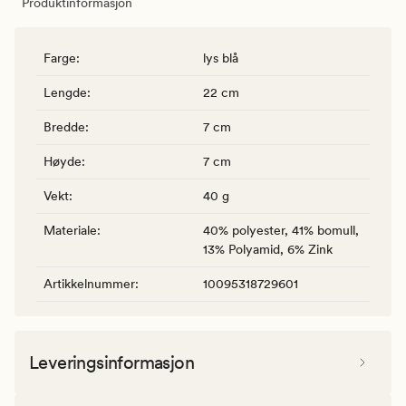
Produktinformasjon
Farge
:
lys blå
Lengde
:
22 cm
Bredde
:
7 cm
Høyde
:
7 cm
Vekt
:
40 g
Materiale
:
40% polyester, 41% bomull,
13% Polyamid, 6% Zink
Artikkelnummer
:
10095318729601
Leveringsinformasjon