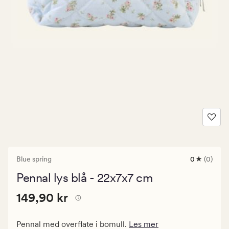
Blue spring
0
(0)
0
anmeldels
Pennal lys blå - 22x7x7 cm
med
en
Pris
Pris
149,90 kr
gjennomsni
149,90 kr
vurdering
149,90
på
kr.
0
Pennal med overflate i bomull.
Les mer