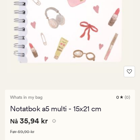
Whats in my bag
0
(0)
0
anmeldels
Notatbok a5 multi - 15x21 cm
med
en
Nåværende
Nåværende pris
35,94 kr
gjennomsni
35,94 kr
Nå
vurdering
pris
på
Vanlig pris
59,90 kr
Før
59,90 kr
35,94
0