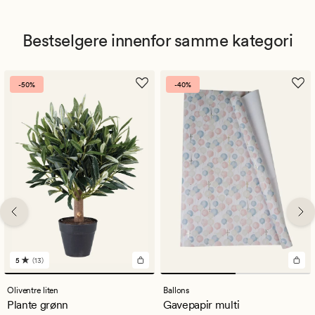
Bestselgere innenfor samme kategori
-50%
-40%
5
(13)
13
anmeldelser
med
Oliventre liten
Ballons
en
Plante grønn
Gavepapir multi
gjennomsnittlig