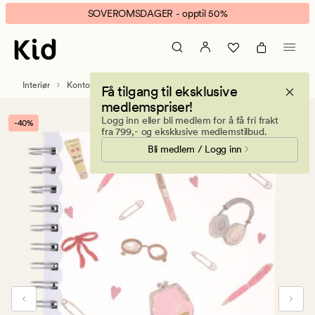
Whats
Animert
SOVEROMSDAGER - opptil 50%
in
banner.
my
Klikk
bag
ESCAPE
notatbok
for
Interiør
Kontorrekvisita
Notatbøker
Få tilgang til eksklusive
A5
å
medlemspriser!
multi
pause.
Logg inn eller bli medlem for å få fri frakt
-40%
fra 799,- og eksklusive medlemstilbud.
Bli medlem / Logg inn