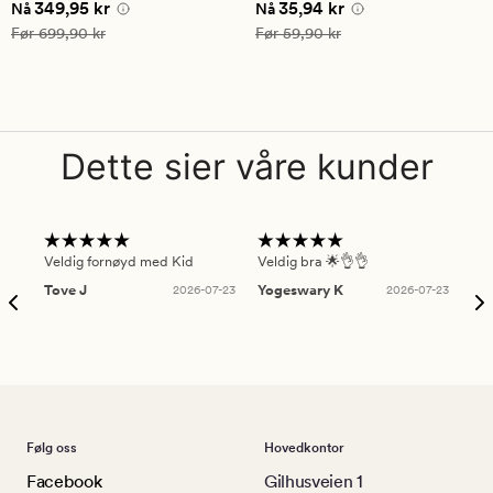
Nåværende pris
349,95 kr
Nåværende pris
35,94 kr
349,95 kr
35,94 kr
vurdering
Nå
Nå
på
Vanlig pris
699,90 kr
Vanlig pris
59,90 kr
Før
699,90 kr
Før
59,90 kr
5
Dette sier våre kunder
Veldig fornøyd med Kid
Veldig bra 🌟👌👌
Gre
Tove J
2026-07-23
Yogeswary K
2026-07-23
An
Følg oss
Hovedkontor
Facebook
Gilhusveien 1