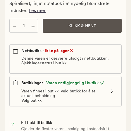
kr.
Spiralisert, linjet notatbok i et nydelig blomstrete
Vanlig
mønster.
Les mer
pris
59,90
Antall
KLIKK & HENT
kr
Nettbutikk -
Ikke på lager
Denne varen er desverre utsolgt i nettbutikken.
Sjekk lagerstatus i butikk
Butikklager -
Varen er tilgjengelig i butikk
Varen finnes i butikk, velg butikk for å se
aktuell beholdning
Velg butikk
Fri frakt til butikk
Gjelder de flester varer - smidig og kostnadsfritt