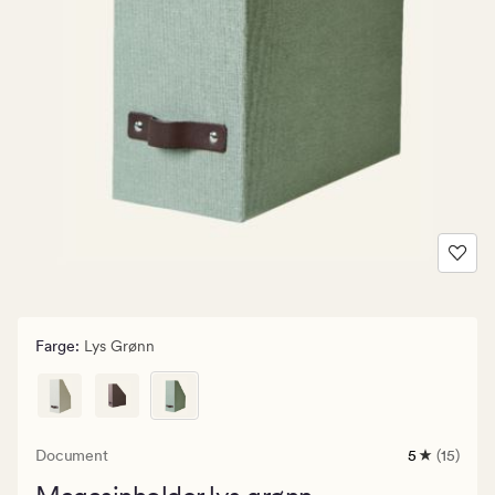
Farge
:
Lys Grønn
Document
5
(15)
15
anmeldelse