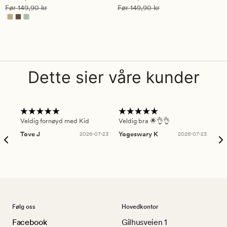
på
Vanlig pris
149,90 kr
Vanlig pris
149,90 kr
Før
149,90 kr
Før
149,90 kr
5
Dette sier våre kunder
Veldig fornøyd med Kid
Veldig bra 🌟👌👌
Gre
Tove J
2026-07-23
Yogeswary K
2026-07-23
An
Følg oss
Hovedkontor
Facebook
Gilhusveien 1