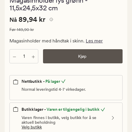
Magasinholder lys grønn -
med
en
11,5x24,5x32 cm
gjennomsni
vurdering
Nåværende
Nåværende pris
89,94 kr
89,94 kr
Nå
på
5
pris
Vanlig pris
149,90 kr
Før
149,90 kr
89,94
kr.
Magasinholder med håndtak i skinn.
Les mer
Vanlig
pris
Antall
Kjøp
149,90
kr
Nettbutikk -
På lager
Normal leveringstid 4-7 virkedager.
Butikklager -
Varen er tilgjengelig i butikk
Varen finnes i butikk, velg butikk for å se
aktuell beholdning
Velg butikk