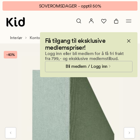
Document
Animert
SOVEROMSDAGER - opptil 50%
magasinholder
banner.
lys
Klikk
grønn
ESCAPE
for
Interiør
Kontorrekvisita
Magasinholdere og kontororganisering
Få tilgang til eksklusive
å
medlemspriser!
pause.
Logg inn eller bli medlem for å få fri frakt
-40%
fra 799,- og eksklusive medlemstilbud.
Bli medlem / Logg inn