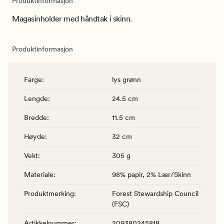
Produktinformasjon
Magasinholder med håndtak i skinn.
Produktinformasjon
Farge
:
lys grønn
Lengde
:
24.5 cm
Bredde
:
11.5 cm
Høyde
:
32 cm
Vekt
:
305 g
Materiale
:
98% papir, 2% Lær/Skinn
Produktmerking
:
Forest Stewardship Council
(FSC)
Artikkelnummer
:
209380245818