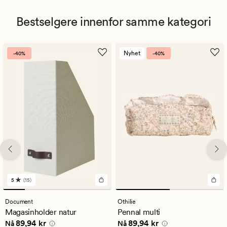
Bestselgere innenfor samme kategori
Nyhet
-40%
-40%
5
(15)
15
anmeldelser
med
Document
Othilie
en
Magasinholder natur
Pennal multi
gjennomsnittlig
Nåværende pris
89,94 kr
Nåværende pris
89,94 kr
89,94 kr
89,94 kr
vurdering
Nå
Nå