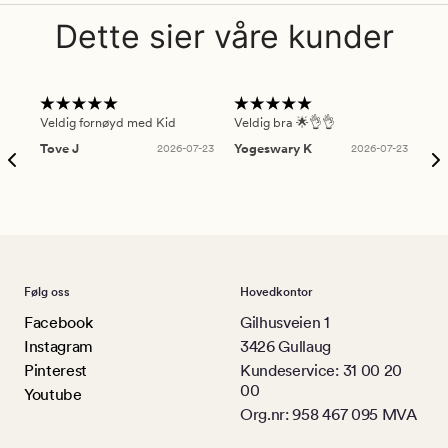
Dette sier våre kunder
Veldig fornøyd med Kid
Veldig bra 🌟👌👌
Gre
Tove J
2026-07-23
Yogeswary K
2026-07-23
An
Følg oss
Hovedkontor
Facebook
Gilhusveien 1
Instagram
3426 Gullaug
Pinterest
Kundeservice: 31 00 20
00
Youtube
Org.nr: 958 467 095 MVA