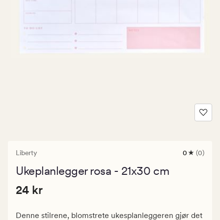
Liberty
0
(0)
0
anmeldels
Ukeplanlegger rosa - 21x30 cm
med
en
Pris
Pris
24 kr
gjennomsni
24 kr
vurdering
24
på
kr.
0
Denne stilrene, blomstrete ukesplanleggeren gjør det