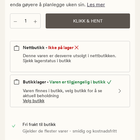
Vanlig
enda gøyere å planlegge uken sin.
Les mer
pris
24
Antall
KLIKK & HENT
kr
Nettbutikk -
Ikke på lager
Denne varen er desverre utsolgt i nettbutikken.
Sjekk lagerstatus i butikk
Butikklager -
Varen er tilgjengelig i butikk
Varen finnes i butikk, velg butikk for å se
aktuell beholdning
Velg butikk
Fri frakt til butikk
Gjelder de flester varer - smidig og kostnadsfritt