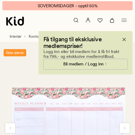
Liberty
Animert
SOVEROMSDAGER - opptil 50%
ukeplanlegger
banner.
rosa
Klikk
ESCAPE
for
Interiør
Kontorrekvisita
Få tilgang til eksklusive
å
medlemspriser!
pause.
Logg inn eller bli medlem for å få fri frakt
Siste sjanse
fra 799,- og eksklusive medlemstilbud.
Bli medlem / Logg inn