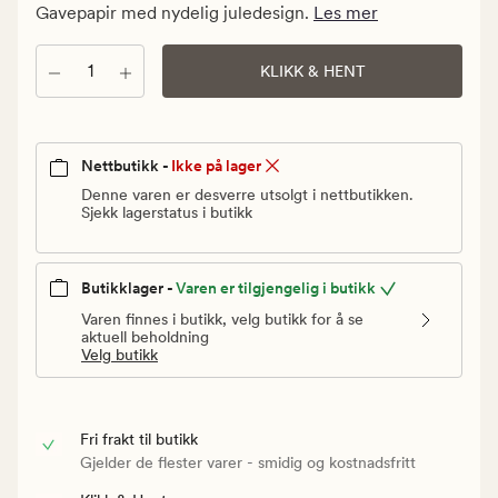
kr.
Gavepapir med nydelig juledesign.
Les mer
Vanlig
pris
Antall
KLIKK & HENT
59,90
kr
Nettbutikk -
Ikke på lager
Denne varen er desverre utsolgt i nettbutikken.
Sjekk lagerstatus i butikk
Butikklager -
Varen er tilgjengelig i butikk
Varen finnes i butikk, velg butikk for å se
aktuell beholdning
Velg butikk
Fri frakt til butikk
Gjelder de flester varer - smidig og kostnadsfritt