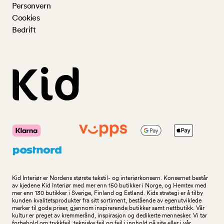
Personvern
Cookies
Bedrift
Kid Interiør er Nordens største tekstil- og interiørkonsern. Konsernet består
av kjedene Kid Interiør med mer enn 150 butikker i Norge, og Hemtex med
mer enn 130 butikker i Sverige, Finland og Estland. Kids strategi er å tilby
kunden kvalitetsprodukter fra sitt sortiment, bestående av egenutviklede
merker til gode priser, gjennom inspirerende butikker samt nettbutikk. Vår
kultur er preget av kremmerånd, inspirasjon og dedikerte mennesker. Vi tar
forbehold om trykkfeil, tekniske feil og feil i innhold på site eller i vår