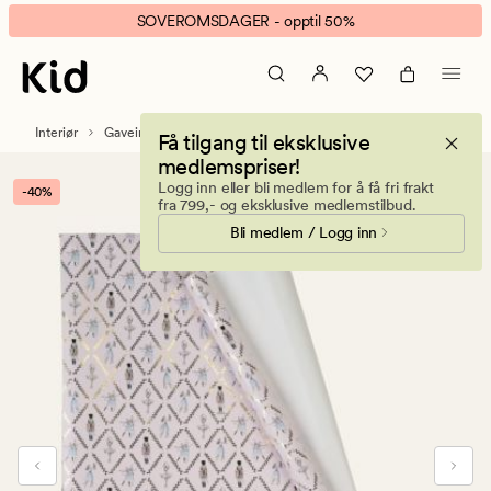
Nutcracker
Animert
SOVEROMSDAGER - opptil 50%
gavepapir
banner.
offwhite
Klikk
ESCAPE
for
Interiør
Gaveinnpakning og partytilbehør
Få tilgang til eksklusive
å
medlemspriser!
pause.
Logg inn eller bli medlem for å få fri frakt
-40%
fra 799,- og eksklusive medlemstilbud.
Bli medlem / Logg inn