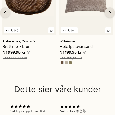
3.5
(10)
4.5
(78)
10
78
anmeldelser
anmeldelser
med
med
Atelier Amela,
Camilla Pihl
Wilhelmine
en
en
Brett mørk brun
Hotellputevar sand
gjennomsnittlig
gjennomsnittlig
Nåværende pris
999,95 kr
Nåværende pris
199,95 kr
999,95 kr
199,95 kr
vurdering
vurdering
Nå
Nå
på
på
Vanlig pris
1 999,90 kr
Vanlig pris
399,90 kr
Før
1 999,90 kr
Før
399,90 kr
3.5
4.5
Dette sier våre kunder
Veldig fornøyd med Kid
Veldig bra 🌟👌👌
Gre