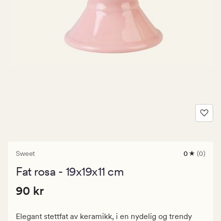
Sweet
0
(0)
0
anmeldels
Fat rosa - 19x19x11 cm
med
en
Pris
Pris
90 kr
gjennomsni
90 kr
vurdering
90
på
kr.
0
Elegant stettfat av keramikk, i en nydelig og trendy