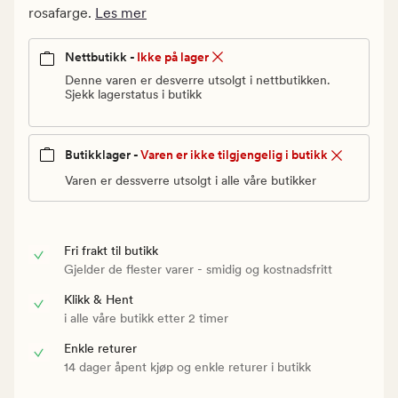
Vanlig
rosafarge.
Les mer
pris
90
Nettbutikk -
Ikke på lager
kr
Denne varen er desverre utsolgt i nettbutikken.
Sjekk lagerstatus i butikk
Butikklager -
Varen er ikke tilgjengelig i butikk
Varen er dessverre utsolgt i alle våre butikker
Fri frakt til butikk
Gjelder de flester varer - smidig og kostnadsfritt
Klikk & Hent
i alle våre butikk etter 2 timer
Enkle returer
14 dager åpent kjøp og enkle returer i butikk