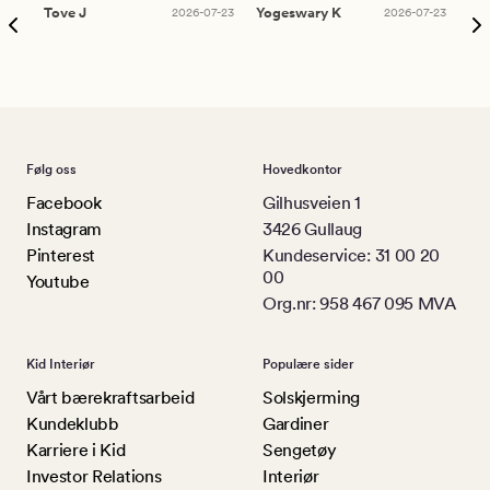
Tove J
2026-07-23
Yogeswary K
2026-07-23
An
Følg oss
Hovedkontor
Facebook
Gilhusveien 1
Instagram
3426 Gullaug
Pinterest
Kundeservice: 31 00 20
00
Youtube
Org.nr: 958 467 095 MVA
Kid Interiør
Populære sider
Vårt bærekraftsarbeid
Solskjerming
Kundeklubb
Gardiner
Karriere i Kid
Sengetøy
Investor Relations
Interiør