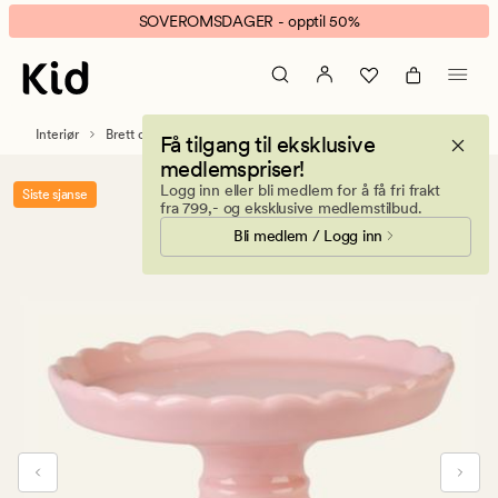
Sweet
Animert
SOVEROMSDAGER - opptil 50%
fat
banner.
rosa
Klikk
ESCAPE
for
Interiør
Brett og fat
Få tilgang til eksklusive
å
medlemspriser!
pause.
Logg inn eller bli medlem for å få fri frakt
Siste sjanse
fra 799,- og eksklusive medlemstilbud.
Bli medlem / Logg inn