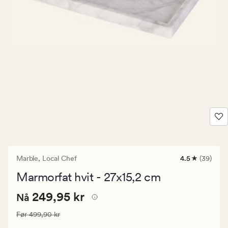
Marble,
Local Chef
4.5
(39)
39
anmeldelser
Marmorfat hvit - 27x15,2 cm
med
en
Nåværende
Nåværende pris
249,95 kr
gjennomsnitt
249,95 kr
Nå
vurdering
pris
på
Vanlig pris
499,90 kr
Før
499,90 kr
249,95
4.5