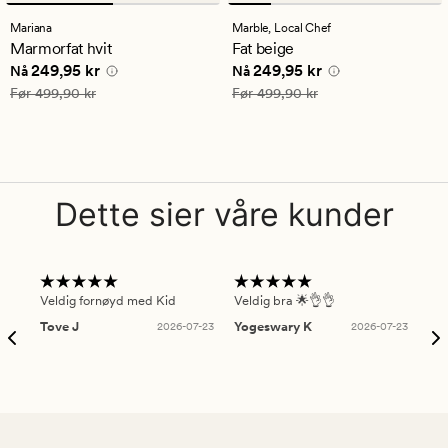
anmeldelser
anmeldelser
med
med
Mariana
Marble,
Local Chef
en
en
Marmorfat hvit
Fat beige
gjennomsnittlig
gjennomsnittlig
Nåværende pris
249,95 kr
Nåværende pris
249,95 kr
249,95 kr
249,95 kr
vurdering
vurdering
Nå
Nå
på
på
Vanlig pris
499,90 kr
Vanlig pris
499,90 kr
Før
499,90 kr
Før
499,90 kr
4
5
Dette sier våre kunder
Veldig fornøyd med Kid
Veldig bra 🌟👌👌
Gre
Tove J
2026-07-23
Yogeswary K
2026-07-23
An