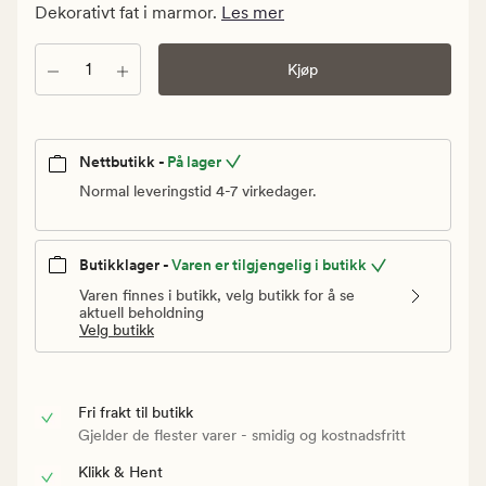
kr.
Dekorativt fat i marmor.
Les mer
Vanlig
pris
Antall
Kjøp
499,90
kr
Nettbutikk -
På lager
Normal leveringstid 4-7 virkedager.
Butikklager -
Varen er tilgjengelig i butikk
Varen finnes i butikk, velg butikk for å se
aktuell beholdning
Velg butikk
Fri frakt til butikk
Gjelder de flester varer - smidig og kostnadsfritt
Klikk & Hent