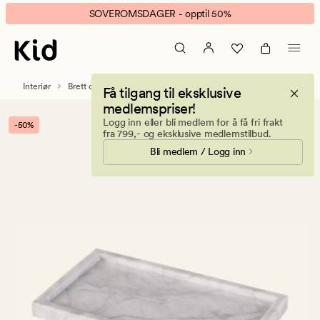
Marble
Animert
SOVEROMSDAGER - opptil 50%
marmorfat
banner.
hvit
Klikk
ESCAPE
for
Interiør
Brett og fat
Få tilgang til eksklusive
å
medlemspriser!
pause.
Logg inn eller bli medlem for å få fri frakt
-50%
fra 799,- og eksklusive medlemstilbud.
Bli medlem / Logg inn