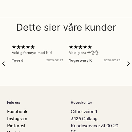
Dette sier våre kunder
Veldig fornøyd med Kid
Veldig bra 🌟👌👌
Gre
Tove J
2026-07-23
Yogeswary K
2026-07-23
An
Følg oss
Hovedkontor
Facebook
Gilhusveien 1
Instagram
3426 Gullaug
Pinterest
Kundeservice: 31 00 20
00