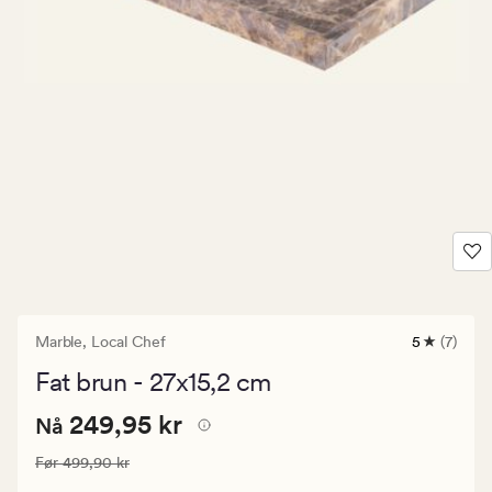
Marble,
Local Chef
5
(7)
7
anmeldels
Fat brun - 27x15,2 cm
med
en
Nåværende
Nåværende pris
249,95 kr
gjennomsn
249,95 kr
Nå
vurdering
pris
på
Vanlig pris
499,90 kr
Før
499,90 kr
249,95
5