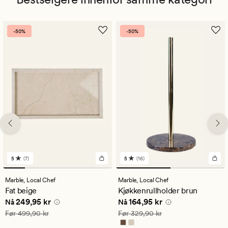
-50%
-50%
5
(7)
5
(16)
7
16
anmeldelser
anmeldelser
med
med
Marble,
Local Chef
Marble,
Local Chef
en
en
Fat beige
Kjøkkenrullholder brun
gjennomsnittlig
gjennomsnittlig
Nåværende pris
249,95 kr
Nåværende pris
164,95 kr
249,95 kr
164,95 kr
vurdering
vurdering
Nå
Nå
på
på
Vanlig pris
499,90 kr
Vanlig pris
329,90 kr
Før
499,90 kr
Før
329,90 kr
5
5