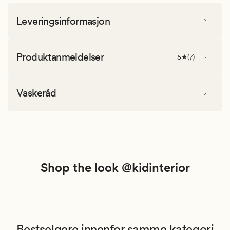
Leveringsinformasjon
Produktanmeldelser
5
(
7
)
Vaskeråd
Shop the look @kidinterior
Bestselgere innenfor samme kategori