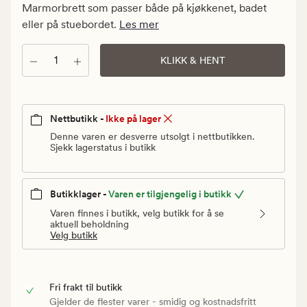
kr.
Marmorbrett som passer både på kjøkkenet, badet
Vanlig
eller på stuebordet.
Les mer
pris
499,90
Antall
KLIKK & HENT
kr
Nettbutikk -
Ikke på lager
Denne varen er desverre utsolgt i nettbutikken.
Sjekk lagerstatus i butikk
Butikklager -
Varen er tilgjengelig i butikk
Varen finnes i butikk, velg butikk for å se
aktuell beholdning
Velg butikk
Fri frakt til butikk
Gjelder de flester varer - smidig og kostnadsfritt