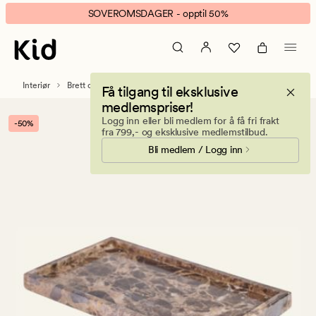
Marble
Animert
SOVEROMSDAGER - opptil 50%
fat
banner.
brun
Klikk
ESCAPE
for
Interiør
Brett og fat
Få tilgang til eksklusive
å
medlemspriser!
pause.
Logg inn eller bli medlem for å få fri frakt
-50%
fra 799,- og eksklusive medlemstilbud.
Bli medlem / Logg inn