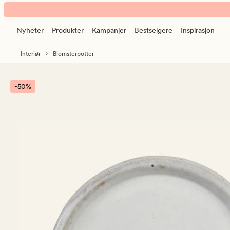
Hannah
Animert
fat
banner.
offwhite
Nyheter
Produkter
Kampanjer
Bestselgere
Inspirasjon
Klikk
ESCAPE
Interiør
Blomsterpotter
for
å
pause.
-50%