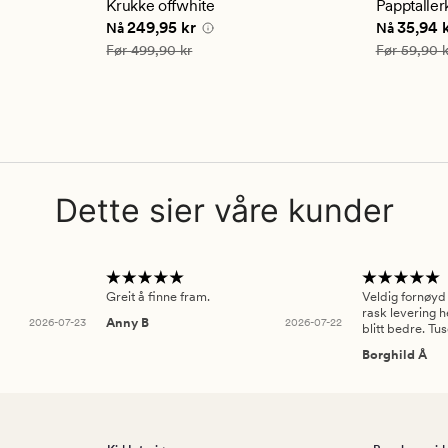
gjennomsnittlig
gjennom
Krukke offwhite
Papptaller
vurdering
vurderi
 kr
Nåværende pris
249,95 kr
Nåværend
249,95 kr
35,94 
Nå
Nå
på
på
4.5
4.5
Vanlig pris
499,90 kr
Vanlig pris
Før
499,90 kr
Før
59,90 k
Dette sier våre kunder
Greit å finne fram.
Veldig fornøyd
rask levering h
2026-07-23
Anny B
2026-07-22
blitt bedre. Tu
Borghild Å