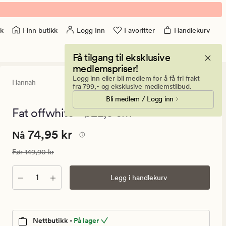
Finn butikk
Logg Inn
Favoritter
Handlekurv
k
Få tilgang til eksklusive
medlemspriser!
Logg inn eller bli medlem for å få fri frakt
Hannah
4.5
(4)
4
fra 799,- og eksklusive medlemstilbud.
anmeldelse
Bli medlem / Logg inn
med
en
Fat offwhite - ø22,5 cm
gjennomsnit
vurdering
Nåværende
Nåværende pris
74,95 kr
74,95 kr
på
Nå
4.5
pris
Vanlig pris
149,90 kr
Før
149,90 kr
74,95
kr.
Antall
Legg i handlekurv
Vanlig
pris
149,90
kr
Nettbutikk -
På lager