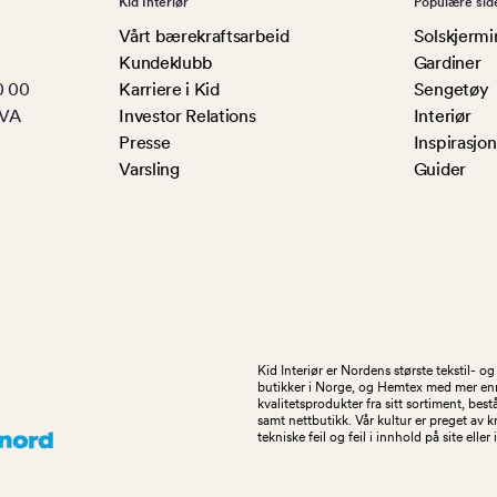
Kid Interiør
Populære sid
Vårt bærekraftsarbeid
Solskjermi
Kundeklubb
Gardiner
0 00
Karriere i Kid
Sengetøy
MVA
Investor Relations
Interiør
Presse
Inspirasjon
Varsling
Guider
Kid Interiør er Nordens største tekstil- 
butikker i Norge, og Hemtex med mer enn 1
kvalitetsprodukter fra sitt sortiment, be
samt nettbutikk. Vår kultur er preget av 
tekniske feil og feil i innhold på site eller