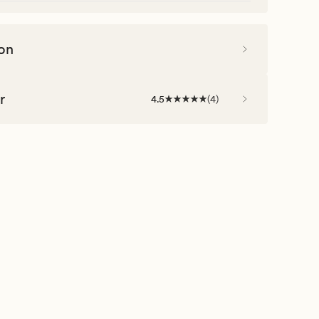
on
r
4.5
(
4
)