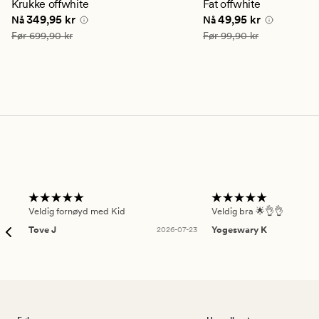
gjennomsnittlig
gjennomsnittlig
Krukke offwhite
Fat offwhite
vurdering
vurdering
Nåværende pris
349,95 kr
Nåværende pris
49,95
349,95 kr
49,95 kr
Nå
Nå
på
på
4.5
5
Vanlig pris
699,90 kr
Vanlig pris
99,90 kr
Før
699,90 kr
Før
99,90 kr
Veldig fornøyd med Kid
Veldig bra 🌟👌👌
Tove J
2026-07-23
Yogeswary K