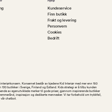
er
Hjelp
ng
Kundeservice
Finn butikk
Frakt og levering
Personvern
Cookies
Bedrift
og interiørkonsern. Konsernet består av kjedene Kid Interiør med mer enn 150
30 butikker i Sverige, Finland og Estland. Kids strategi er å tilby kunden
stående av egenutviklede merker til gode priser, gjennom inspirerende butikker
kremmerånd, inspirasjon og dedikerte mennesker. Vi tar forbehold om trykkfeil,
 i vår chatbot.