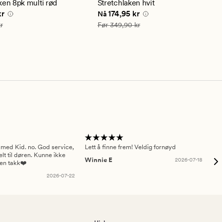
snittlig
gjennomsnittlig
ken 8pk multi rød
Stretchlaken hvit
ng
vurdering
e pris
35,94 kr
Nåværende pris
174,95 kr
kr
174,95 kr
Nå
på
4.5
59,90 kr
Vanlig pris
349,90 kr
r
Før
349,90 kr
 med Kid. no. God service,
Lett å finne frem! Veldig fornøyd
Pas
elt til døren. Kunne ikke
Winnie E
2026-07-18
Ah
sen takk❤️
2026-07-22