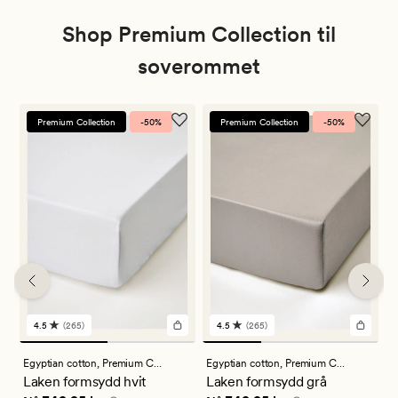
Shop Premium Collection til
soverommet
Premium Collection
-50%
Premium Collection
-50%
4.5
(265)
4.5
(265)
265
265
anmeldelser
anmeldelser
med
med
Egyptian cotton,
Premium Collection
Egyptian cotton,
Premium Collection
M
en
en
Laken formsydd hvit
Laken formsydd grå
P
gjennomsnittlig
gjennomsnittlig