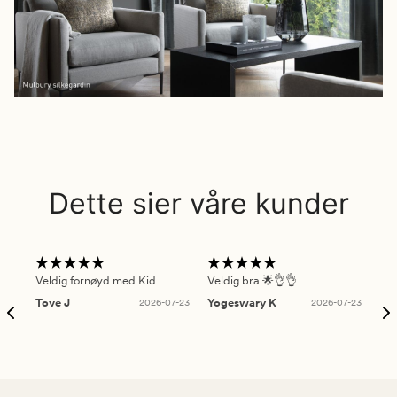
Dette sier våre kunder
Veldig fornøyd med Kid
Veldig bra 🌟👌👌
Gre
Tove J
2026-07-23
Yogeswary K
2026-07-23
An