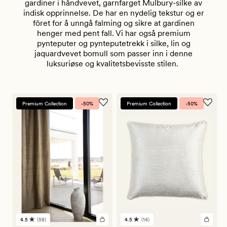
gardiner i håndvevet, garnfarget Mulbury-silke av
indisk opprinnelse. De har en nydelig tekstur og er
fôret for å unngå falming og sikre at gardinen
henger med pent fall. Vi har også premium
pynteputer og pynteputetrekk i silke, lin og
jaquardvevet bomull som passer inn i denne
luksuriøse og kvalitetsbevisste stilen.
Premium Collection
-50%
Premium Collection
-50%
4.5
(58)
4.5
(14)
58
14