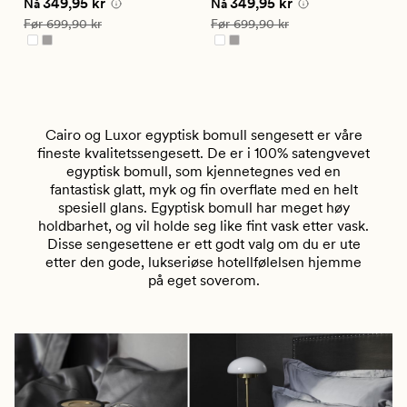
Nåværende pris
349,95 kr
Nåværende pris
349,95 kr
N
349,95 kr
349,95 kr
vurdering
vurdering
Nå
Nå
N
på
på
Vanlig pris
699,90 kr
Vanlig pris
699,90 kr
V
Før
699,90 kr
Før
699,90 kr
F
4.5
4.5
Cairo og Luxor egyptisk bomull sengesett er våre
fineste kvalitetssengesett. De er i 100% satengvevet
egyptisk bomull, som kjennetegnes ved en
fantastisk glatt, myk og fin overflate med en helt
spesiell glans. Egyptisk bomull har meget høy
holdbarhet, og vil holde seg like fint vask etter vask.
Disse sengesettene er ett godt valg om du er ute
etter den gode, lukseriøse hotellfølelsen hjemme
på eget soverom.