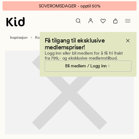
Premium
Animert
SOVEROMSDAGER - opptil 50%
Collection
banner.
Klikk
ESCAPE
for
Inspirasjon
Kolleksjoner
Premium Collection
Få tilgang til eksklusive
å
medlemspriser!
pause.
Logg inn eller bli medlem for å få fri frakt
fra 799,- og eksklusive medlemstilbud.
Bli medlem / Logg inn