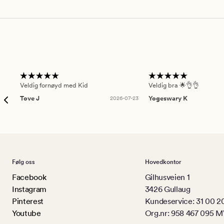
Veldig fornøyd med Kid
Veldig bra 🌟👌👌
Tove J
2026-07-23
Yogeswary K
Følg oss
Hovedkontor
Facebook
Gilhusveien 1
Instagram
3426 Gullaug
Pinterest
Kundeservice: 31 00 2
Youtube
Org.nr: 958 467 095 