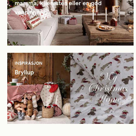
mamma, kjæresten eller en god
venninne
INSPIRASJON
Bryllup