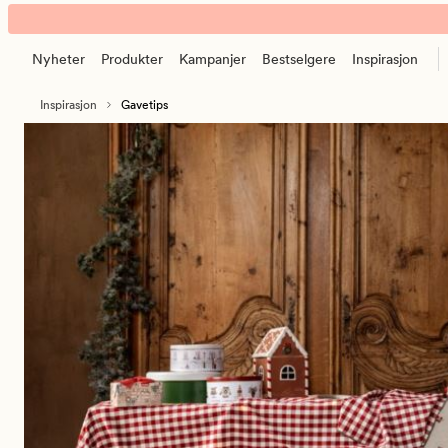
Gavetips
Animert
banner.
Nyheter
Produkter
Kampanjer
Bestselgere
Inspirasjon
Klikk
ESCAPE
Inspirasjon
Gavetips
for
å
pause.