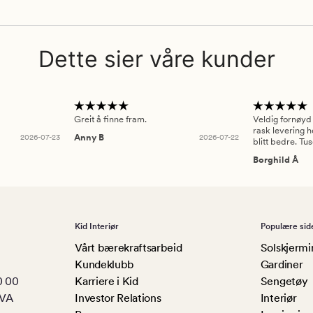
Dette sier våre kunder
Greit å finne fram.
Veldig fornøyd
rask levering h
2026-07-23
Anny B
2026-07-22
blitt bedre. Tu
Borghild Å
Kid Interiør
Populære sid
Vårt bærekraftsarbeid
Solskjermi
Kundeklubb
Gardiner
0 00
Karriere i Kid
Sengetøy
MVA
Investor Relations
Interiør