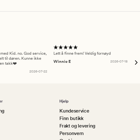
 med Kid. no. God service,
Lett å finne frem! Veldig fornøyd
Pas
elt til døren. Kunne ikke
Winnie E
2026-07-18
Ah
sen takk❤️
2026-07-22
er
Hjelp
ng
Kundeservice
Finn butikk
Frakt og levering
Personvern