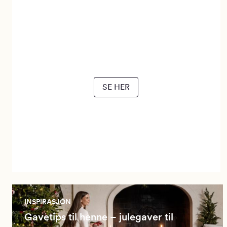
Gaver til han
SE HER
INSPIRASJON
Gavetips til henne – julegaver til