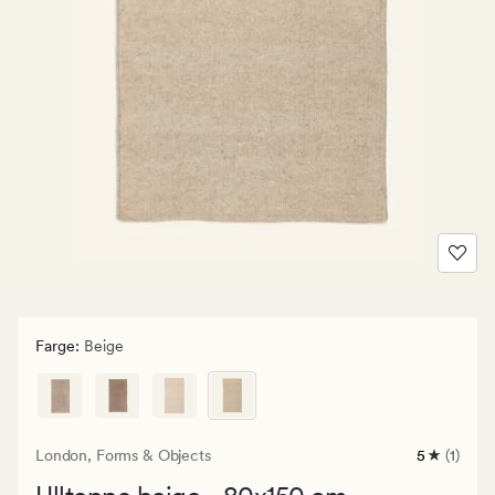
Farge
:
Beige
London,
Forms & Objects
5
(1)
1
anmeldels