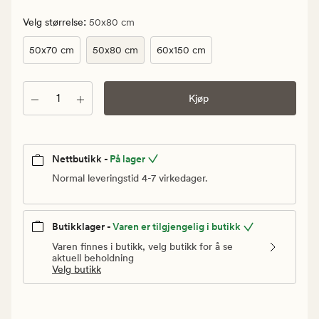
Vanlig
pris
:
Velg størrelse
50x80 cm
699,90
50x70 cm
50x80 cm
60x150 cm
kr
Antall
Kjøp
Nettbutikk -
På lager
Normal leveringstid 4-7 virkedager.
Butikklager -
Varen er tilgjengelig i butikk
Varen finnes i butikk, velg butikk for å se
aktuell beholdning
Velg butikk