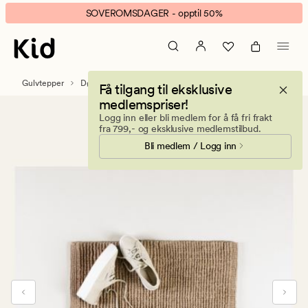
Nelson
Animert
SOVEROMSDAGER - opptil 50%
dørmatte
banner.
natur
Klikk
ESCAPE
for
Gulvtepper
Dørmatter
Få tilgang til eksklusive
å
medlemspriser!
pause.
Logg inn eller bli medlem for å få fri frakt
fra 799,- og eksklusive medlemstilbud.
Bli medlem / Logg inn