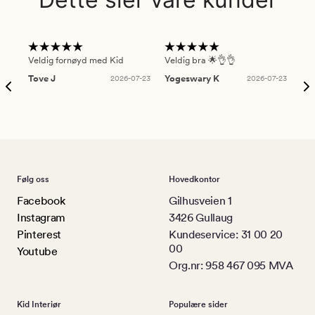
Veldig fornøyd med Kid
Veldig bra 🌟👌👌
Gre
Tove J
2026-07-23
Yogeswary K
2026-07-23
An
Følg oss
Hovedkontor
Facebook
Gilhusveien 1
Instagram
3426 Gullaug
Pinterest
Kundeservice: 31 00 20
00
Youtube
Org.nr: 958 467 095 MVA
Kid Interiør
Populære sider