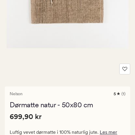
Nelson
5
(1)
1
anmeldels
Dørmatte natur - 50x80 cm
med
en
Pris
Pris
699,90 kr
gjennomsn
699,90 kr
vurdering
699,90
på
kr.
5
Luftig vevet dørmatte i 100% naturlig jute.
Les mer