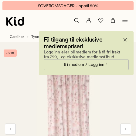
Tove
Animert
SOVEROMSDAGER - opptil 50%
gardin
banner.
multi
Klikk
rosa
ESCAPE
for
Gardiner
Tynne gardiner
Få tilgang til eksklusive
å
medlemspriser!
pause.
Logg inn eller bli medlem for å få fri frakt
-50%
fra 799,- og eksklusive medlemstilbud.
Bli medlem / Logg inn