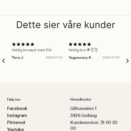
Dette sier våre kunder
Veldig fornøyd med Kid
Veldig bra 🌟👌👌
Gre
Tove J
2026-07-23
Yogeswary K
2026-07-23
An
Følg oss
Hovedkontor
Facebook
Gilhusveien 1
Instagram
3426 Gullaug
Pinterest
Kundeservice: 31 00 20
00
Youtube