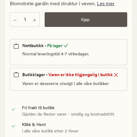
kr.
Blomstrete gardin med struktur i veven.
Les mer
Vanlig
pris
Antall
Kjøp
399,90
kr
Nettbutikk -
På lager
Normal leveringstid 4-7 virkedager.
Butikklager -
Varen er ikke tilgjengelig i butikk
Varen er dessverre utsolgt i alle våre butikker
Fri frakt til butikk
Gjelder de flester varer - smidig og kostnadsfritt
Klikk & Hent
i alle våre butikk etter 2 timer