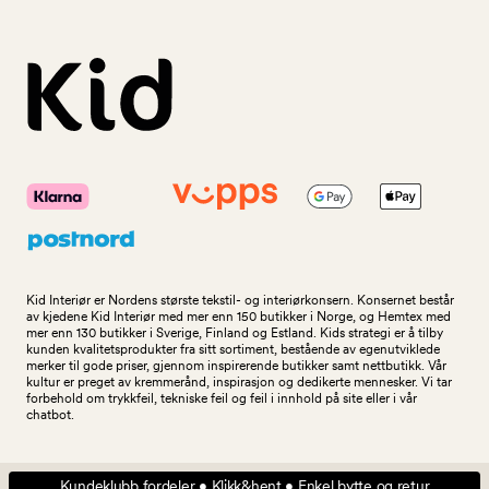
Kid Interiør er Nordens største tekstil- og interiørkonsern. Konsernet består
av kjedene Kid Interiør med mer enn 150 butikker i Norge, og Hemtex med
mer enn 130 butikker i Sverige, Finland og Estland. Kids strategi er å tilby
kunden kvalitetsprodukter fra sitt sortiment, bestående av egenutviklede
merker til gode priser, gjennom inspirerende butikker samt nettbutikk. Vår
kultur er preget av kremmerånd, inspirasjon og dedikerte mennesker. Vi tar
forbehold om trykkfeil, tekniske feil og feil i innhold på site eller i vår
chatbot.
Kundeklubb fordeler • Klikk&hent • Enkel bytte og retur