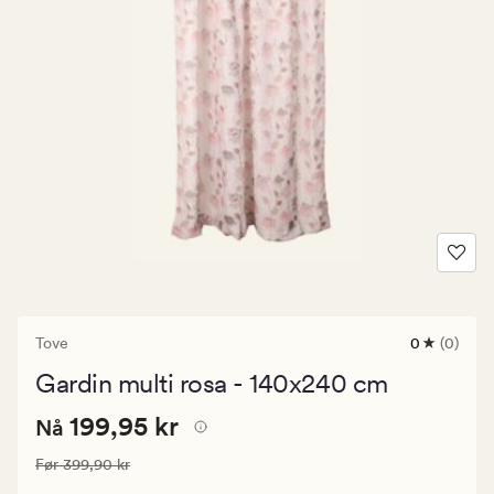
Tove
0
(0)
0
anmeldels
Gardin multi rosa - 140x240 cm
med
en
Nåværende
Nåværende pris
199,95 kr
gjennomsni
199,95 kr
Nå
vurdering
pris
på
Vanlig pris
399,90 kr
Før
399,90 kr
199,95
0