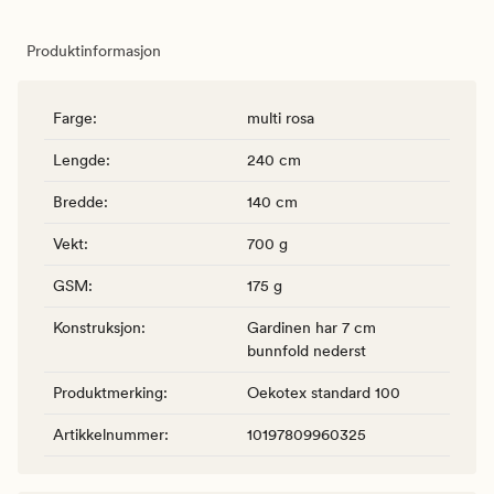
Produktinformasjon
Farge
:
multi rosa
Lengde
:
240 cm
Bredde
:
140 cm
Vekt
:
700 g
GSM
:
175 g
Konstruksjon
:
Gardinen har 7 cm
bunnfold nederst
Produktmerking
:
Oekotex standard 100
Artikkelnummer
:
10197809960325