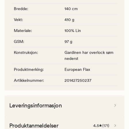
Bredde
:
140 cm
Vekt
:
410 g
Materiale
:
100% Lin
GSM
:
97 g
Konstruksjon
:
Gardinen har overlock søm
nederst
Produktmerking
:
European Flax
Artikkelnummer
:
201427250237
Leveringsinformasjon
Produktanmeldelser
4.5
(
171
)