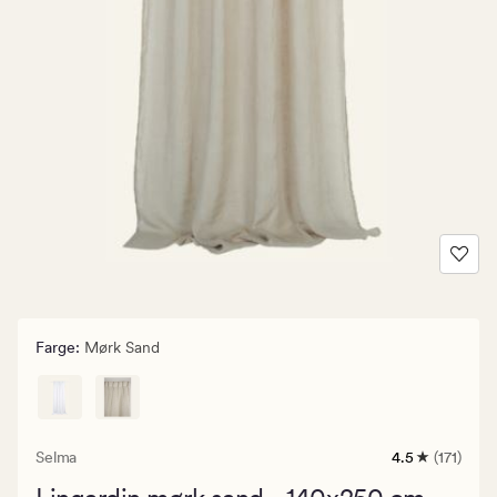
Farge
:
Mørk Sand
Selma
4.5
(171)
171
anmeldelser