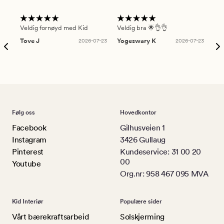
Veldig fornøyd med Kid
Veldig bra 🌟👌👌
Gre
Tove J
2026-07-23
Yogeswary K
2026-07-23
An
Følg oss
Hovedkontor
Facebook
Gilhusveien 1
Instagram
3426 Gullaug
Pinterest
Kundeservice: 31 00 20
00
Youtube
Org.nr: 958 467 095 MVA
Kid Interiør
Populære sider
Vårt bærekraftsarbeid
Solskjerming