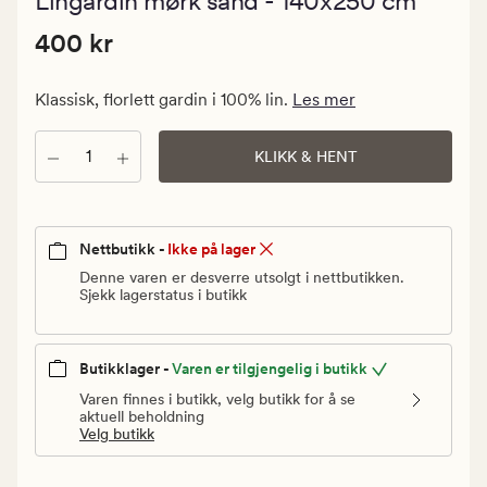
Lingardin mørk sand - 140x250 cm
med
en
Pris
Pris
400 kr
gjennomsnitt
400 kr
vurdering
400
på
kr.
4.5
Klassisk, florlett gardin i 100% lin.
Les mer
Vanlig
pris
Antall
KLIKK & HENT
400
kr
Nettbutikk -
Ikke på lager
Denne varen er desverre utsolgt i nettbutikken.
Sjekk lagerstatus i butikk
Butikklager -
Varen er tilgjengelig i butikk
Varen finnes i butikk, velg butikk for å se
aktuell beholdning
Velg butikk