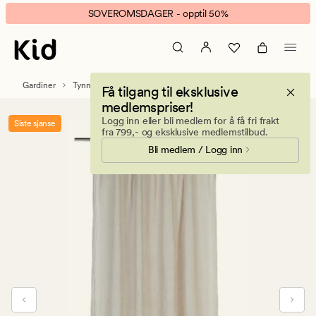
Selma
Animert
SOVEROMSDAGER - opptil 50%
lingardin
banner.
mørk
Klikk
sand
ESCAPE
for
Gardiner
Tynne gardiner
Få tilgang til eksklusive
å
medlemspriser!
pause.
Logg inn eller bli medlem for å få fri frakt
Siste sjanse
fra 799,- og eksklusive medlemstilbud.
Bli medlem / Logg inn