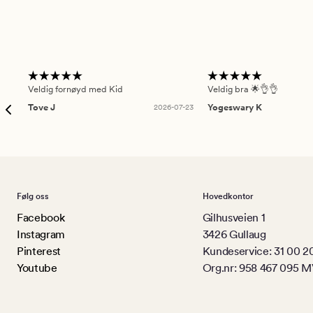
Veldig fornøyd med Kid
Veldig bra 🌟👌👌
Tove J
2026-07-23
Yogeswary K
Følg oss
Hovedkontor
Facebook
Gilhusveien 1
Instagram
3426 Gullaug
Pinterest
Kundeservice: 31 00 2
Youtube
Org.nr: 958 467 095 