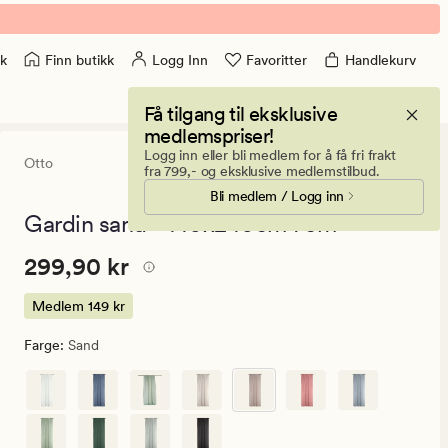
Finn butikk
Logg Inn
Favoritter
Handlekurv
k
Få tilgang til eksklusive
medlemspriser!
Logg inn eller bli medlem for å få fri frakt
Otto
4.5
(1193)
1193
fra 799,- og eksklusive medlemstilbud.
anmeldelser
Bli medlem / Logg inn
med
en
Gardin sand - 140x240cm 7cm
gjennomsnittli
vurdering
Pris
Pris
299,90 kr
299,90 kr
på
4.5
299,90
kr.
Medlem
149 kr
Medlem
Farge
:
Sand
149
kr