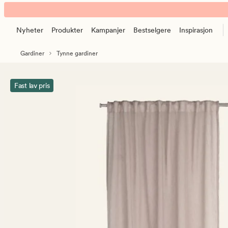
Otto
Animert
gardin
banner.
sand
Nyheter
Produkter
Kampanjer
Bestselgere
Inspirasjon
Klikk
ESCAPE
Gardiner
Tynne gardiner
for
å
pause.
Fast lav pris