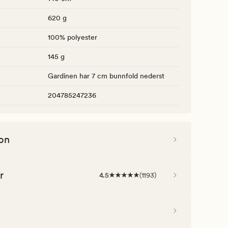
620 g
100% polyester
145 g
Gardinen har 7 cm bunnfold nederst
204785247236
on
r
4.5
(
1193
)