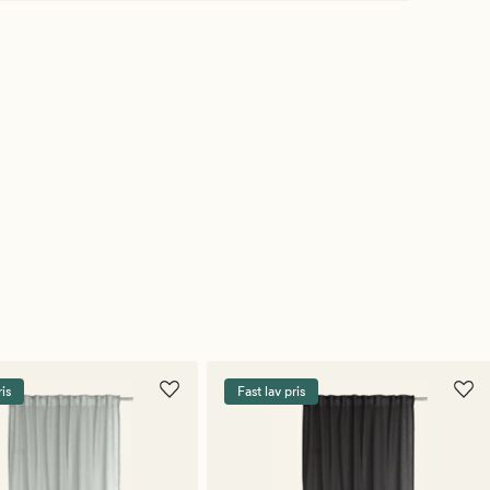
ris
Fast lav pris