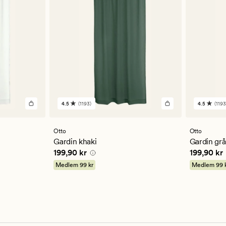
4.5
(1193)
4.5
(1193
1193
1193
anmeldelser
anmelde
med
med
en
en
Otto
Otto
gjennomsnittlig
gjennom
Gardin khaki
Gardin grå
vurdering
vurderi
Pris
199,90 kr
Pris
199,9
199,90 kr
199,90 kr
på
på
4.5
4.5
Medlem
99 kr
Medlem
99 