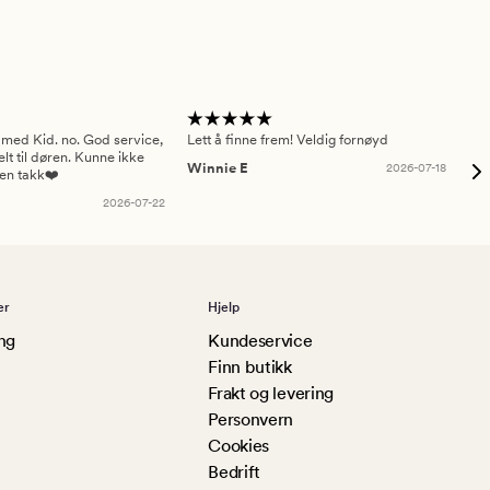
 med Kid. no. God service,
Lett å finne frem! Veldig fornøyd
Pas
elt til døren. Kunne ikke
Winnie E
2026-07-18
Ah
sen takk❤️
2026-07-22
er
Hjelp
ng
Kundeservice
Finn butikk
Frakt og levering
Personvern
Cookies
Bedrift