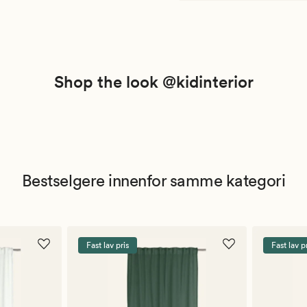
Shop the look @kidinterior
Bestselgere innenfor samme kategori
Fast lav pris
Fast lav p