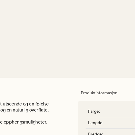
Produktinformasjon
et utseende og en følelse
og en naturlig overflate.
Farge
:
ere opphengsmuligheter.
Lengde
:
Bredde
: