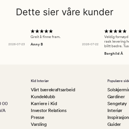
Dette sier våre kunder
Greit å finne fram.
Veldig fornøyd
rask levering h
2026-07-23
Anny B
2026-07-22
blitt bedre. Tu
Borghild Å
Kid Interiør
Populære sid
Vårt bærekraftsarbeid
Solskjermi
Kundeklubb
Gardiner
0 00
Karriere i Kid
Sengetøy
MVA
Investor Relations
Interiør
Presse
Inspirasjon
Varsling
Guider