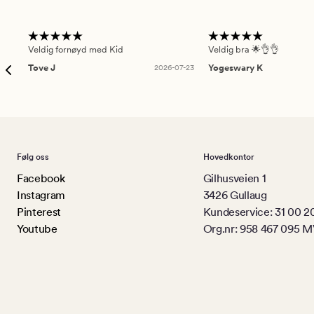
Veldig fornøyd med Kid
Veldig bra 🌟👌👌
Tove J
2026-07-23
Yogeswary K
Følg oss
Hovedkontor
Facebook
Gilhusveien 1
Instagram
3426 Gullaug
Pinterest
Kundeservice: 31 00 2
Youtube
Org.nr: 958 467 095 