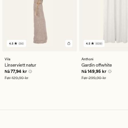
4.5
(56)
4.5
(639)
56
639
anmeldelser
anmeldelser
med
med
en
en
Vila
Anthoni
gjennomsnittlig
gjennomsnittlig
Linserviett natur
Gardin offwhite
vurdering
vurdering
Nåværende pris
77,94 kr
Nåværende pris
149,9
77,94 kr
149,95 kr
Nå
Nå
på
på
4.5
4.5
Vanlig pris
129,90 kr
Vanlig pris
299,90 kr
Før
129,90 kr
Før
299,90 kr