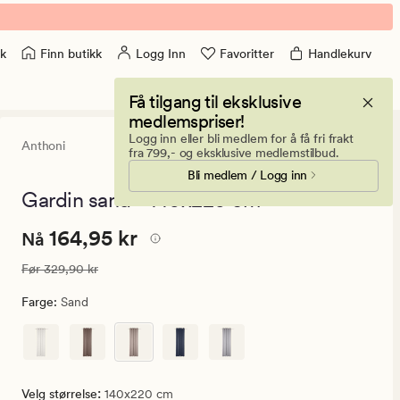
Finn butikk
Logg Inn
Favoritter
Handlekurv
k
Få tilgang til eksklusive
medlemspriser!
Logg inn eller bli medlem for å få fri frakt
Anthoni
4.5
(639)
639
fra 799,- og eksklusive medlemstilbud.
anmeldelser
Bli medlem / Logg inn
med
en
Gardin sand - 140x220 cm
gjennomsnittl
vurdering
Nåværende
Nåværende pris
164,95 kr
164,95 kr
på
Nå
4.5
pris
Vanlig pris
329,90 kr
Før
329,90 kr
164,95
kr.
Farge
:
Sand
Vanlig
pris
329,90
kr
:
Velg størrelse
140x220 cm