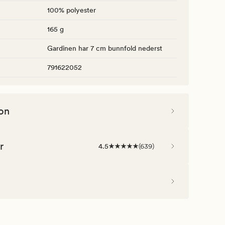
100% polyester
165 g
Gardinen har 7 cm bunnfold nederst
791622052
on
r
4.5
(
639
)