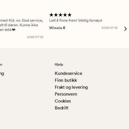
 med Kid. no. God service,
Lett å finne frem! Veldig fornøyd
Pas
elt til døren. Kunne ikke
Winnie E
2026-07-18
Ah
sen takk❤️
2026-07-22
er
Hjelp
ng
Kundeservice
Finn butikk
Frakt og levering
Personvern
Cookies
Bedrift