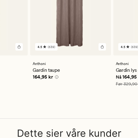
4.5
(639)
4.5
(639
639
639
anmeldelser
anmelde
med
med
en
en
Anthoni
Anthoni
gjennomsnittlig
gjennom
Gardin taupe
Gardin lys
vurdering
vurderi
5 kr
Pris
164,95 kr
Nåværend
164,95 kr
164,95 
Nå
på
på
4.5
4.5
Vanlig pris
Før
329,90
Dette sier våre kunder