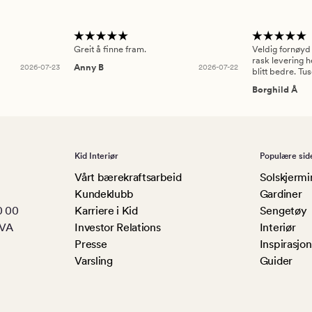
Greit å finne fram.
Veldig fornøyd
rask levering h
2026-07-23
Anny B
2026-07-22
blitt bedre. Tu
Borghild Å
Kid Interiør
Populære sid
Vårt bærekraftsarbeid
Solskjermi
Kundeklubb
Gardiner
0 00
Karriere i Kid
Sengetøy
MVA
Investor Relations
Interiør
Presse
Inspirasjon
Varsling
Guider