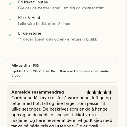
Fri frakt til butikk
Gjelder de flester varer - smidig og kostnadsfritt
Klikk & Hent
i alle våre butikk etter 2 timer
Enkle returer
14 dager åpent kjøp og enkle returer i butikk
Alle gardiner 50%
Gjelder f.o.m. 20/7 t.o.m. 16/8 . Kan ikke kombineres med andre
tilbud.
Anmeldelsesammendrag
Gardinene får mye ros for å være pene, luftige og
lette, med flott fall og fine farger som passer til
ulike sesonger. De beskrives som enkle å henge
opp og holde vedlike, spesielt takket være
maljene, og flere nevner at de er et godt kjøp med
tanke på både pris og utseende. De er også