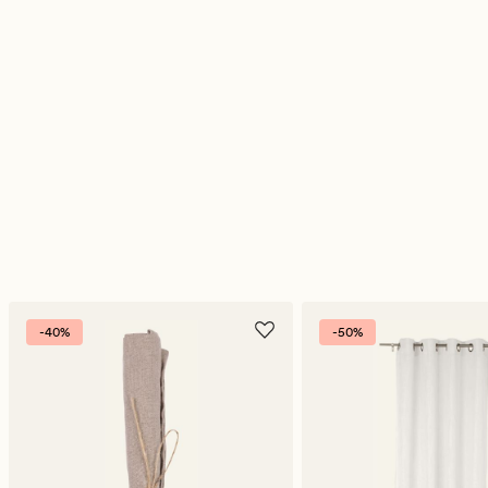
-40%
-50%