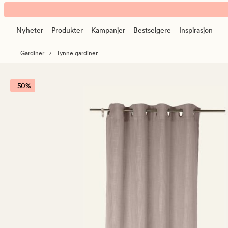
Anthoni
Animert
gardin
banner.
sand
Nyheter
Produkter
Kampanjer
Bestselgere
Inspirasjon
Klikk
ESCAPE
Gardiner
Tynne gardiner
for
å
pause.
-50%