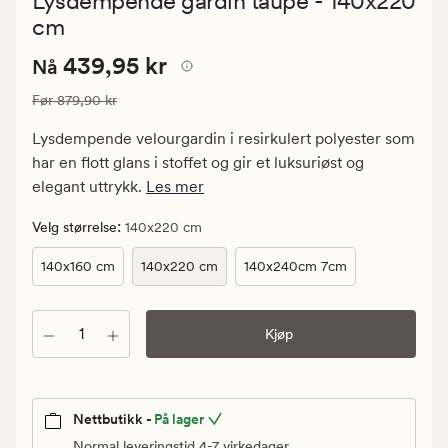
Lysdempende gardin taupe - 140x220
med
en
cm
gjennomsnittl
vurdering
Nåværende
Nåværende pris
439,95 kr
439,95 kr
Nå
på
4.5
pris
Vanlig pris
879,90 kr
Før
879,90 kr
439,95
kr.
Lysdempende velourgardin i resirkulert polyester som
Vanlig
har en flott glans i stoffet og gir et luksuriøst og
pris
elegant uttrykk.
Les mer
879,90
kr
:
Velg størrelse
140x220 cm
140x160 cm
140x220 cm
140x240cm 7cm
Antall
Kjøp
Nettbutikk -
På lager
Normal leveringstid 4-7 virkedager.