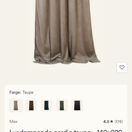
Farge
:
Taupe
Max
4.5
(174)
174
anmeldelser