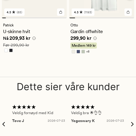
4.5
(65)
4.5
(1193)
65
1193
anmeldelser
anmeldelser
med
med
Patrick
Otto
en
en
U-skinne hvit
Gardin offwhite
gjennomsnittlig
gjennomsnittlig
Nåværende pris
209,93 kr
Pris
299,90 kr
209,93 kr
299,90 kr
vurdering
vurdering
Nå
på
på
Vanlig pris
299,90 kr
Før
299,90 kr
Medlem
149 kr
4.5
4.5
+
8
Tilgjengelig i flere farger
Dette sier våre kunder
Veldig fornøyd med Kid
Veldig bra 🌟👌👌
Gre
Tove J
2026-07-23
Yogeswary K
2026-07-23
An