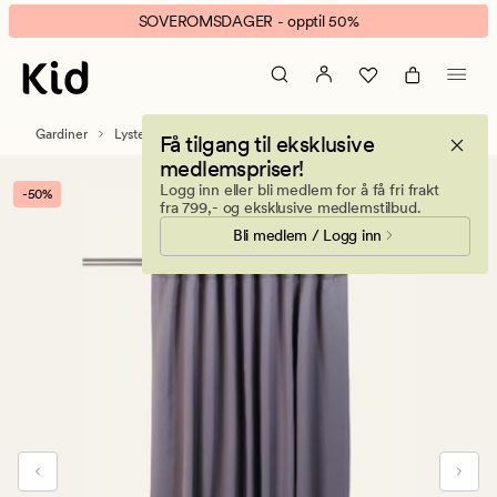
Alva
Animert
SOVEROMSDAGER - opptil 50%
lysdempende
banner.
gardin
Klikk
koksgrå
ESCAPE
for
Gardiner
Lystette og lysdempende gardiner
Få tilgang til eksklusive
å
medlemspriser!
pause.
Logg inn eller bli medlem for å få fri frakt
-50%
fra 799,- og eksklusive medlemstilbud.
Bli medlem / Logg inn