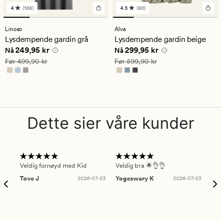
4
(168)
4.5
(90)
168
90
anmeldelser
anmeldelser
med
med
Linoso
Alva
en
en
Lysdempende gardin grå
Lysdempende gardin beige
gjennomsnittlig
gjennomsnittlig
Nåværende pris
249,95 kr
Nåværende pris
299,95 kr
249,95 kr
299,95 kr
vurdering
vurdering
Nå
Nå
på
på
Vanlig pris
499,90 kr
Vanlig pris
599,90 kr
Før
499,90 kr
Før
599,90 kr
4
4.5
Dette sier våre kunder
Veldig fornøyd med Kid
Veldig bra 🌟👌👌
Gre
Tove J
2026-07-23
Yogeswary K
2026-07-23
An