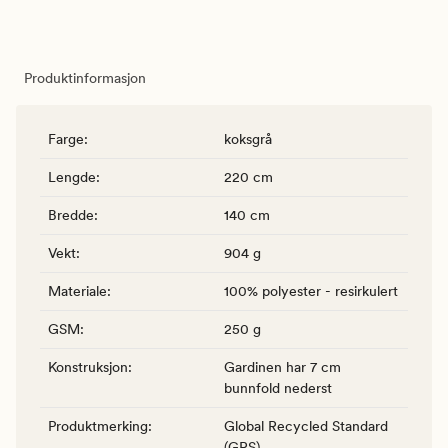
Produktinformasjon
Farge
:
koksgrå
Lengde
:
220 cm
Bredde
:
140 cm
Vekt
:
904 g
Materiale
:
100% polyester - resirkulert
GSM
:
250 g
Konstruksjon
:
Gardinen har 7 cm
bunnfold nederst
Produktmerking
:
Global Recycled Standard
(GRS)