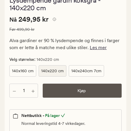
Lysdempende gardin koksgrå -
med
en
140x220 cm
gjennomsnitt
vurdering
Nåværende
Nåværende pris
249,95 kr
249,95 kr
Nå
på
4.5
pris
Vanlig pris
499,90 kr
Før
499,90 kr
249,95
kr.
Alva gardiner er 90 % lysdempende og finnes i farger
Vanlig
som er lette å matche med ulike stiler.
Les mer
pris
499,90
:
Velg størrelse
140x220 cm
kr
140x160 cm
140x220 cm
140x240cm 7cm
Antall
Kjøp
Nettbutikk -
På lager
Normal leveringstid 4-7 virkedager.