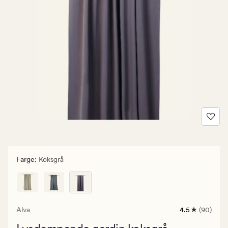
Farge
:
Koksgrå
Alva
4.5
(90)
90
anmeldelser