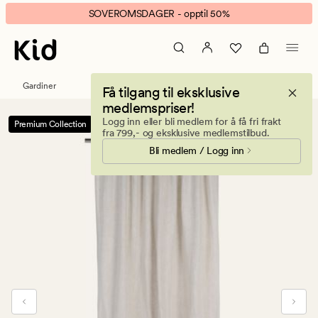
Ingrid
Animert
SOVEROMSDAGER - opptil 50%
lingardin
banner.
natur
Klikk
ESCAPE
for
Gardiner
Få tilgang til eksklusive
å
medlemspriser!
pause.
Logg inn eller bli medlem for å få fri frakt
Premium Collection
-50%
fra 799,- og eksklusive medlemstilbud.
Bli medlem / Logg inn