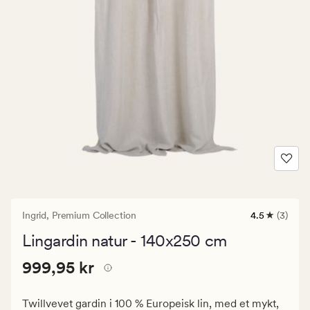
Ingrid,
Premium Collection
4.5
(3)
3
anmeldelse
Lingardin natur - 140x250 cm
med
en
Nåværende
Pris
999,95 kr
gjennomsnit
999,95 kr
vurdering
pris
på
999,95
4.5
Twillvevet gardin i 100 % Europeisk lin, med et mykt,