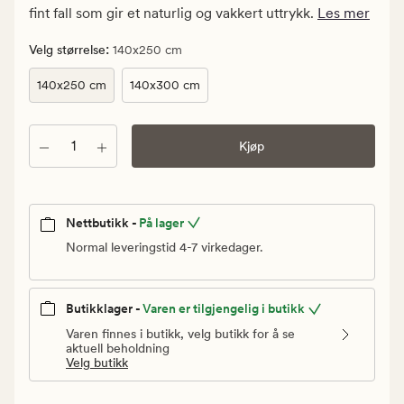
kr.
fint fall som gir et naturlig og vakkert uttrykk.
Les mer
Vanlig
pris
:
Velg størrelse
140x250 cm
1
140x250 cm
140x300 cm
999,90
kr
Antall
Kjøp
Nettbutikk -
På lager
Normal leveringstid 4-7 virkedager.
Butikklager -
Varen er tilgjengelig i butikk
Varen finnes i butikk, velg butikk for å se
aktuell beholdning
Velg butikk