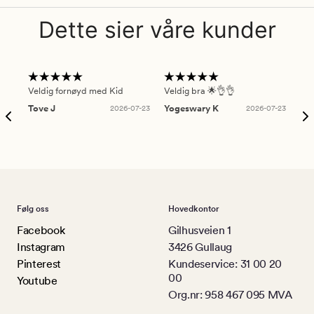
Dette sier våre kunder
Veldig fornøyd med Kid
Veldig bra 🌟👌👌
Gre
Tove J
2026-07-23
Yogeswary K
2026-07-23
An
Følg oss
Hovedkontor
Facebook
Gilhusveien 1
Instagram
3426 Gullaug
Pinterest
Kundeservice: 31 00 20
00
Youtube
Org.nr: 958 467 095 MVA