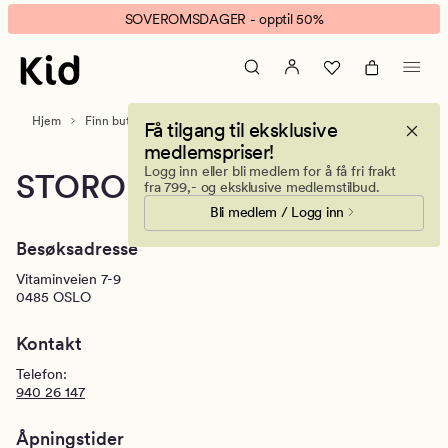
Kid
Animert
SOVEROMSDAGER - opptil 50%
Storo
banner.
Storsenter
Klikk
ESCAPE
for
Hjem
Finn butikk
Storo
Få tilgang til eksklusive
å
medlemspriser!
pause.
Logg inn eller bli medlem for å få fri frakt
STORO
fra 799,- og eksklusive medlemstilbud.
Bli medlem / Logg inn
Besøksadresse
Vitaminveien 7-9
0485
OSLO
Kontakt
Telefon:
940 26 147
Åpningstider