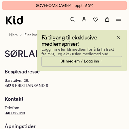
Kid
Animert
SOVEROMSDAGER - opptil 50%
Sørlandssenteret
banner.
Klikk
ESCAPE
for
Hjem
Finn butikk
Sørlandssenteret
Få tilgang til eksklusive
å
medlemspriser!
pause.
Logg inn eller bli medlem for å få fri frakt
SØRLANDSSENTERET
fra 799,- og eksklusive medlemstilbud.
Bli medlem / Logg inn
Besøksadresse
Barstølvn. 29,
4636
KRISTIANSAND S
Kontakt
Telefon:
940 26 018
Åpningstider