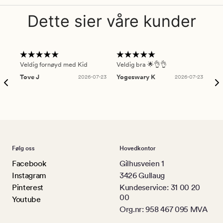
Dette sier våre kunder
Veldig fornøyd med Kid
Veldig bra 🌟👌👌
Gre
Tove J
2026-07-23
Yogeswary K
2026-07-23
An
Følg oss
Hovedkontor
Facebook
Gilhusveien 1
Instagram
3426 Gullaug
Pinterest
Kundeservice: 31 00 20
00
Youtube
Org.nr: 958 467 095 MVA