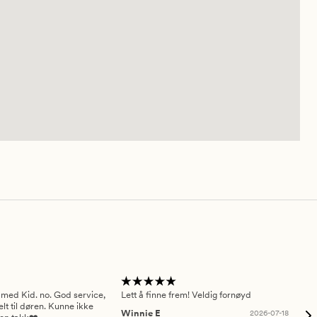
 med Kid. no. God service,
Lett å finne frem! Veldig fornøyd
Pas
elt til døren. Kunne ikke
Winnie E
2026-07-18
Ah