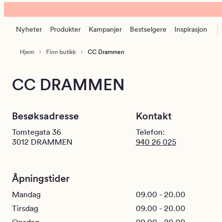
Kid
Animert
CC
banner.
|
Nyheter
Produkter
Kampanjer
Bestselgere
Inspirasjon
Klikk
Drammen
ESCAPE
Hjem
Finn butikk
CC Drammen
for
å
pause.
CC DRAMMEN
Besøksadresse
Kontakt
Tomtegata 36
Telefon:
3012
DRAMMEN
940 26 025
Åpningstider
Mandag
09.00 - 20.00
Tirsdag
09.00 - 20.00