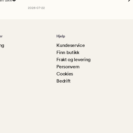
sen takk❤️
2026-07-22
er
Hjelp
ng
Kundeservice
Finn butikk
Frakt og levering
Personvern
Cookies
Bedrift