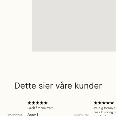
Dette sier våre kunder
Greit å finne fram.
Veldig fornøyd
rask levering h
2026-07-23
Anny B
2026-07-22