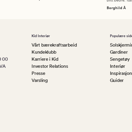
blitt bedre. Tu
Borghild Å
Kid Interiør
Populære sid
Vårt bærekraftsarbeid
Solskjermi
Kundeklubb
Gardiner
0 00
Karriere i Kid
Sengetøy
MVA
Investor Relations
Interiør
Presse
Inspirasjon
Varsling
Guider