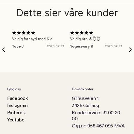
Dette sier våre kunder
Veldig fornøyd med Kid
Veldig bra 🌟👌👌
Gre
Tove J
2026-07-23
Yogeswary K
2026-07-23
An
Følg oss
Hovedkontor
Facebook
Gilhusveien 1
Instagram
3426 Gullaug
Pinterest
Kundeservice: 31 00 20
00
Youtube
Org.nr: 958 467 095 MVA