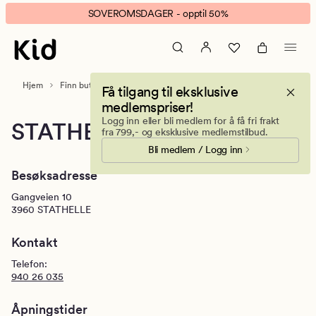
Kid
Animert
SOVEROMSDAGER - opptil 50%
Brotorvet
banner.
|
Klikk
Stathelle
ESCAPE
for
Hjem
Finn butikk
Stathelle
Få tilgang til eksklusive
å
medlemspriser!
pause.
Logg inn eller bli medlem for å få fri frakt
STATHELLE
fra 799,- og eksklusive medlemstilbud.
Bli medlem / Logg inn
Besøksadresse
Gangveien 10
3960
STATHELLE
Kontakt
Telefon:
940 26 035
Åpningstider