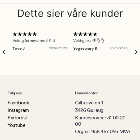
Dette sier våre kunder
Veldig fornøyd med Kid
Veldig bra 🌟👌👌
Gre
Tove J
2026-07-23
Yogeswary K
2026-07-23
An
Følg oss
Hovedkontor
Facebook
Gilhusveien 1
Instagram
3426 Gullaug
Pinterest
Kundeservice: 31 00 20
00
Youtube
Org.nr: 958 467 095 MVA