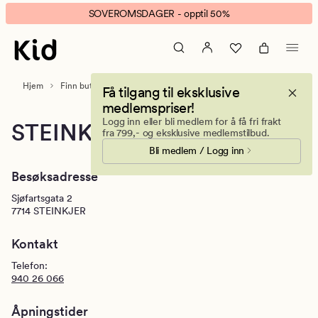
Kid
Animert
SOVEROMSDAGER - opptil 50%
Amfi
banner.
Steinkjer
Klikk
ESCAPE
for
Hjem
Finn butikk
Steinkjer
Få tilgang til eksklusive
å
medlemspriser!
pause.
Logg inn eller bli medlem for å få fri frakt
STEINKJER
fra 799,- og eksklusive medlemstilbud.
Bli medlem / Logg inn
Besøksadresse
Sjøfartsgata 2
7714
STEINKJER
Kontakt
Telefon:
940 26 066
Åpningstider