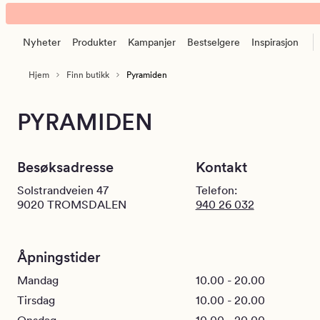
Kid
Animert
Amfi
banner.
Pyramiden
Nyheter
Produkter
Kampanjer
Bestselgere
Inspirasjon
Klikk
|
ESCAPE
Tromsdalen
Hjem
Finn butikk
Pyramiden
for
å
pause.
PYRAMIDEN
Besøksadresse
Kontakt
Solstrandveien 47
Telefon:
9020
TROMSDALEN
940 26 032
Åpningstider
Mandag
10.00 - 20.00
Tirsdag
10.00 - 20.00