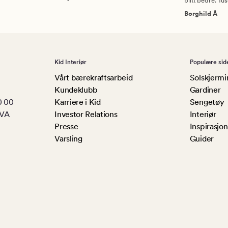
blitt bedre. Tu
Borghild Å
Kid Interiør
Populære sid
Vårt bærekraftsarbeid
Solskjermi
Kundeklubb
Gardiner
0 00
Karriere i Kid
Sengetøy
MVA
Investor Relations
Interiør
Presse
Inspirasjon
Varsling
Guider