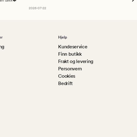
sen takk❤️
2026-07-22
er
Hjelp
ng
Kundeservice
Finn butikk
Frakt og levering
Personvern
Cookies
Bedrift