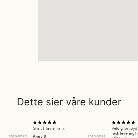
Dette sier våre kunder
Greit å finne fram.
Veldig fornøyd
rask levering h
2026-07-23
Anny B
2026-07-22