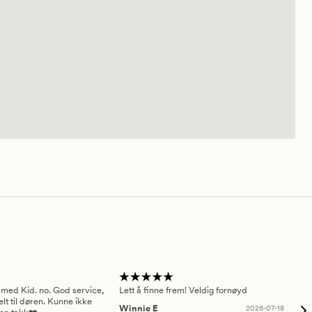
 med Kid. no. God service,
Lett å finne frem! Veldig fornøyd
Pas
elt til døren. Kunne ikke
Winnie E
2026-07-18
Ah