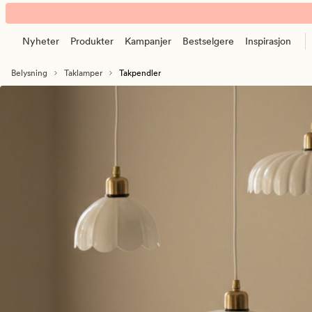
Takpendler
Animert
–
banner.
fleksibel
Nyheter
Produkter
Kampanjer
Bestselgere
Inspirasjon
Klikk
belysning
ESCAPE
med
Belysning
Taklamper
Takpendler
for
pendler
å
pause.