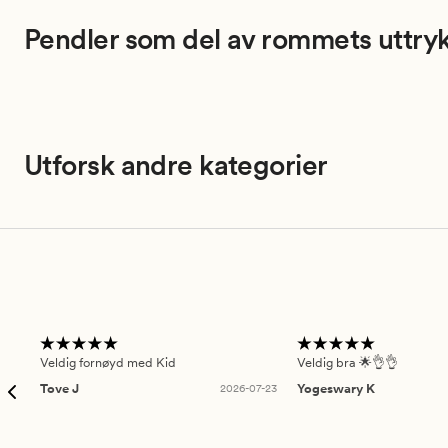
Pendler som del av rommets uttry
Utforsk andre kategorier
Veldig fornøyd med Kid
Veldig bra 🌟👌👌
Tove J
2026-07-23
Yogeswary K