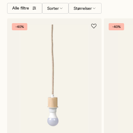
Velg
Størrelser
Alle filtre
Sorter
Størrelser
Farger
sorteringsrekkefølge
-40%
-40%