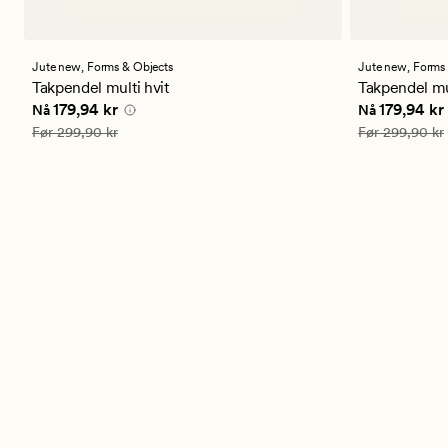
Jute new,
Forms & Objects
Jute new,
Forms 
Takpendel multi hvit
Takpendel mul
Nåværende pris
179,94 kr
Nåværende 
179,94 kr
179,94 kr
Nå
Nå
Vanlig pris
299,90 kr
Vanlig pris
299
Før
299,90 kr
Før
299,90 kr