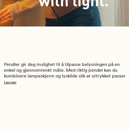
Pendler gir deg mulighet til å tilpasse belysningen på en 
enkel og gjennomtenkt måte. Med riktig pendel kan du 
kombinere lampeskjerm og lyskilde slik at uttrykket passer 
både rom og behov. I vårt utvalg finner du både pendler 
Les mer
med stikkontakt og bryter, samt takpendler med takkopp, 
slik at du kan velge løsningen som passer behovet ditt.
Se vårt utvalg her