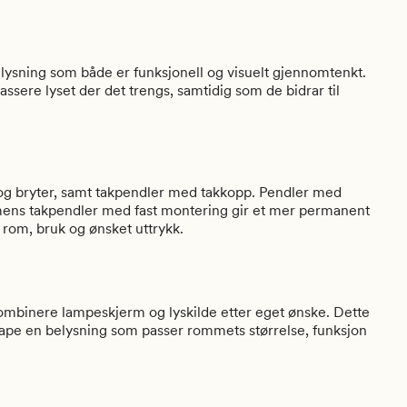
elysning som både er funksjonell og visuelt gjennomtenkt.
lassere lyset der det trengs, samtidig som de bidrar til
 og bryter, samt takpendler med takkopp. Pendler med
uk, mens takpendler med fast montering gir et mer permanent
 rom, bruk og ønsket uttrykk.
kombinere lampeskjerm og lyskilde etter eget ønske. Dette
 skape en belysning som passer rommets størrelse, funksjon