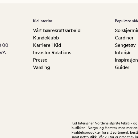
Kid Interiør
Populære sid
Vårt bærekraftsarbeid
Solskjermi
Kundeklubb
Gardiner
0 00
Karriere i Kid
Sengetøy
MVA
Investor Relations
Interiør
Presse
Inspirasjon
Varsling
Guider
Kid Interiør er Nordens største tekstil- 
butikker i Norge, og Hemtex med mer enn 1
kvalitetsprodukter fra sitt sortiment, be
samt nettbutikk. Vår kultur er preget av 