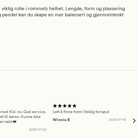
en viktig rolle i rommets helhet. Lengde, form og plassering
ig pendel kan du skape en mer balansert og gjennomtenkt
 med Kid. no. God service,
Lett å finne frem! Veldig fornøyd
Pas
elt til døren. Kunne ikke
Winnie E
2026-07-18
Ah
sen takk❤️
2026-07-22