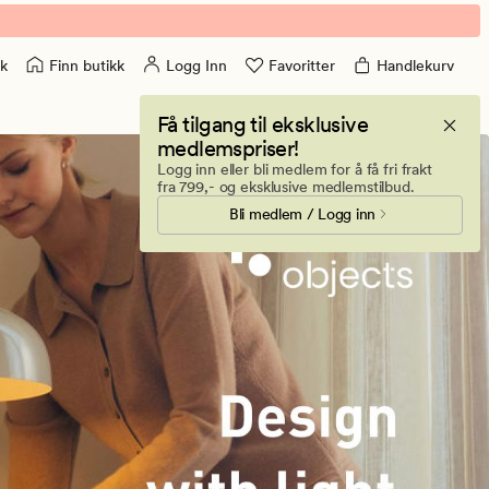
Finn butikk
Logg Inn
Favoritter
Handlekurv
k
Få tilgang til eksklusive
medlemspriser!
Logg inn eller bli medlem for å få fri frakt
fra 799,- og eksklusive medlemstilbud.
Bli medlem / Logg inn