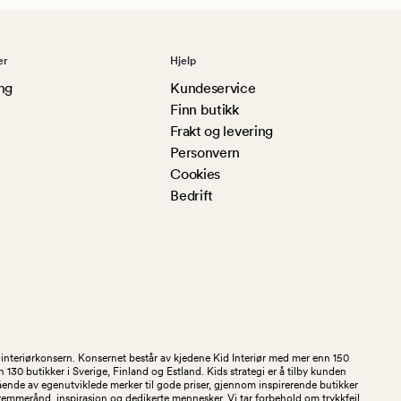
er
Hjelp
ng
Kundeservice
Finn butikk
Frakt og levering
Personvern
Cookies
Bedrift
og interiørkonsern. Konsernet består av kjedene Kid Interiør med mer enn 150
30 butikker i Sverige, Finland og Estland. Kids strategi er å tilby kunden
stående av egenutviklede merker til gode priser, gjennom inspirerende butikker
kremmerånd, inspirasjon og dedikerte mennesker. Vi tar forbehold om trykkfeil,