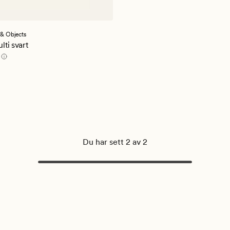
& Objects
ti svart
pris
179,94 kr
,90 kr
Du har sett 2 av 2