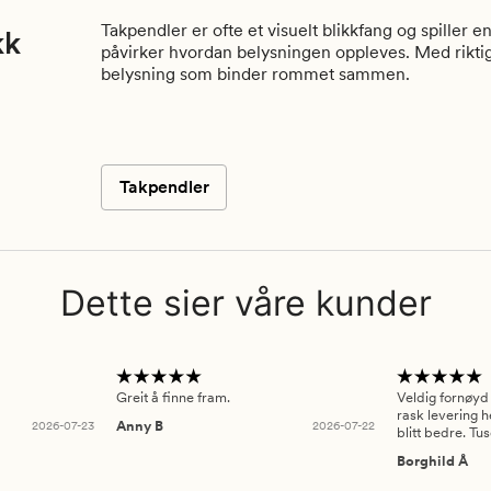
Takpendler er ofte et visuelt blikkfang og spiller 
kk
påvirker hvordan belysningen oppleves. Med rikt
belysning som binder rommet sammen.
Takpendler
Dette sier våre kunder
Greit å finne fram.
Veldig fornøyd
rask levering h
2026-07-23
Anny B
2026-07-22
blitt bedre. Tu
Borghild Å