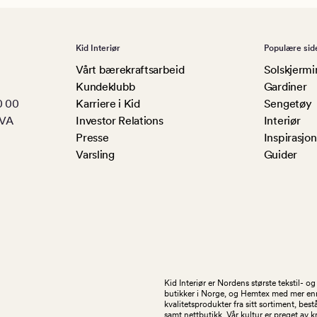
Kid Interiør
Populære sid
Vårt bærekraftsarbeid
Solskjermi
Kundeklubb
Gardiner
0 00
Karriere i Kid
Sengetøy
MVA
Investor Relations
Interiør
Presse
Inspirasjon
Varsling
Guider
Kid Interiør er Nordens største tekstil- 
butikker i Norge, og Hemtex med mer enn 1
kvalitetsprodukter fra sitt sortiment, be
samt nettbutikk. Vår kultur er preget av 