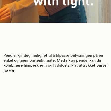
Pendler gir deg mulighet til å tilpasse belysningen på en 
enkel og gjennomtenkt måte. Med riktig pendel kan du 
kombinere lampeskjerm og lyskilde slik at uttrykket passer 
både rom og behov. I vårt utvalg finner du både pendler 
Les mer
med stikkontakt og bryter, samt takpendler med takkopp, 
slik at du kan velge løsningen som passer behovet ditt.
Se vårt utvalg her