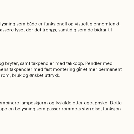
elysning som både er funksjonell og visuelt gjennomtenkt.
lassere lyset der det trengs, samtidig som de bidrar til
 og bryter, samt takpendler med takkopp. Pendler med
uk, mens takpendler med fast montering gir et mer permanent
 rom, bruk og ønsket uttrykk.
kombinere lampeskjerm og lyskilde etter eget ønske. Dette
 skape en belysning som passer rommets størrelse, funksjon