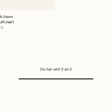
& Objects
ti svart
pris
179,94 kr
,90 kr
Du har sett 2 av 2