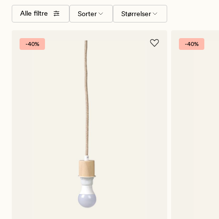
Velg
Størrelser
Alle filtre
Sorter
Størrelser
Farger
sorteringsrekkefølge
-40%
-40%