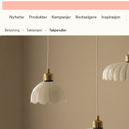
Takpendler
Animert
–
banner.
fleksibel
Nyheter
Produkter
Kampanjer
Bestselgere
Inspirasjon
Klikk
belysning
ESCAPE
med
Belysning
Taklamper
Takpendler
for
pendler
å
pause.