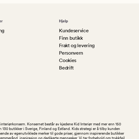
er
Hjelp
ng
Kundeservice
Finn butikk
Frakt og levering
Personvern
Cookies
Bedrift
og interiørkonsern. Konsernet består av kjedene Kid Interiør med mer enn 150
30 butikker i Sverige, Finland og Estland. Kids strategi er å tilby kunden
stående av egenutviklede merker til gode priser, gjennom inspirerende butikker
kremmerånd, inspirasjon og dedikerte mennesker. Vi tar forbehold om trykkfeil,