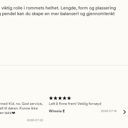
en viktig rolle i rommets helhet. Lengde, form og plassering
ig pendel kan du skape en mer balansert og gjennomtenkt
 med Kid. no. God service,
Lett å finne frem! Veldig fornøyd
Pas
elt til døren. Kunne ikke
Winnie E
2026-07-18
Ah
sen takk❤️
2026-07-22