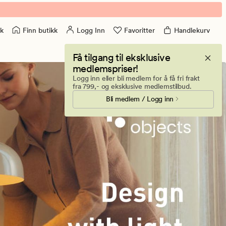
Finn butikk
Logg Inn
Favoritter
Handlekurv
k
Få tilgang til eksklusive
medlemspriser!
Logg inn eller bli medlem for å få fri frakt
fra 799,- og eksklusive medlemstilbud.
Bli medlem / Logg inn