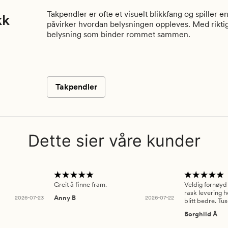
Takpendler er ofte et visuelt blikkfang og spiller 
kk
påvirker hvordan belysningen oppleves. Med rikt
belysning som binder rommet sammen.
Takpendler
Dette sier våre kunder
Greit å finne fram.
Veldig fornøyd
rask levering h
2026-07-23
Anny B
2026-07-22
blitt bedre. Tu
Borghild Å