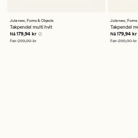
Jute new,
Forms & Objects
Jute new,
Forms 
Takpendel multi hvit
Takpendel mul
Nåværende pris
179,94 kr
Nåværende 
179,94 kr
179,94 kr
Nå
Nå
Vanlig pris
299,90 kr
Vanlig pris
299
Før
299,90 kr
Før
299,90 kr