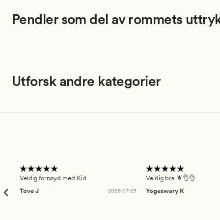
Pendler som del av rommets uttry
Utforsk andre kategorier
Veldig fornøyd med Kid
Veldig bra 🌟👌👌
Tove J
2026-07-23
Yogeswary K